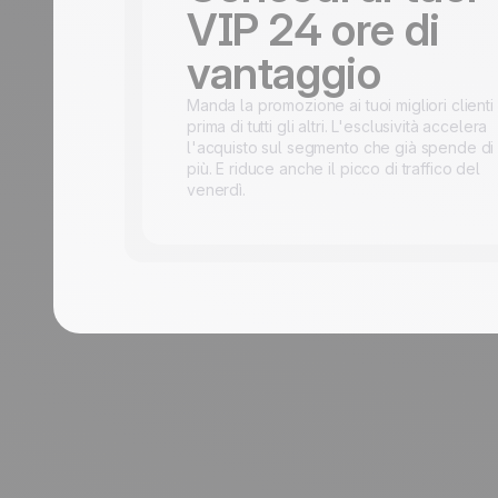
VIP 24 ore di
vantaggio
Manda la promozione ai tuoi migliori clienti
prima di tutti gli altri. L'esclusività accelera
l'acquisto sul segmento che già spende di
più. E riduce anche il picco di traffico del
venerdì.