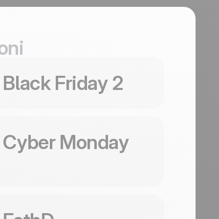
oni
sa questo template
Black Friday 2
sa questo template
Cyber Monday
Black
sa questo template
and
Friday 2