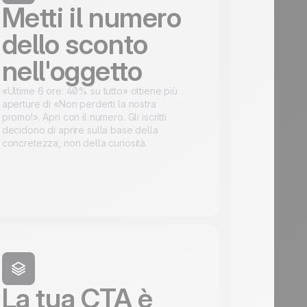
Metti il numero
dello sconto
nell'oggetto
«Ultime 6 ore: 40% su tutto» ottiene più
aperture di «Non perderti la nostra
promo!». Apri con il numero. Gli iscritti
decidono di aprire sulla base della
concretezza, non della curiosità.
La tua CTA è