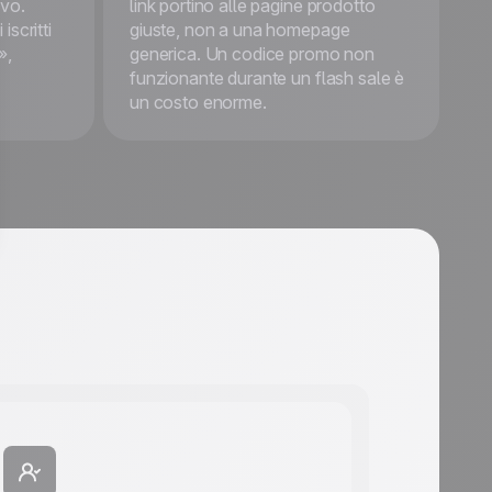
This is some text inside
ivo.
link portino alle pagine prodotto
of a div block.
iscritti
giuste, non a una homepage
»,
generica. Un codice promo non
Inizia gratis
funzionante durante un flash sale è
un costo enorme.