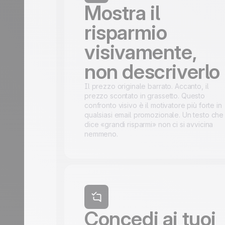
Mostra il
risparmio
visivamente,
non descriverlo
Il prezzo originale barrato. Accanto, il
prezzo scontato in grassetto. Questo
confronto visivo è il motivatore più forte in
qualsiasi email promozionale. Un testo che
dice «grandi risparmi» non ci si avvicina
nemmeno.
Concedi ai tuoi