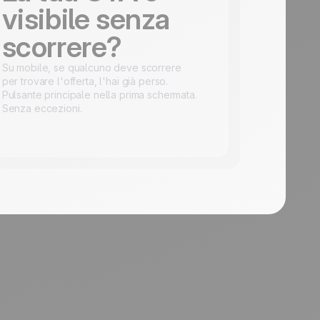
visibile senza
scorrere?
Su mobile, se qualcuno deve scorrere
per trovare l'offerta, l'hai già perso.
Pulsante principale nella prima schermata.
Senza eccezioni.