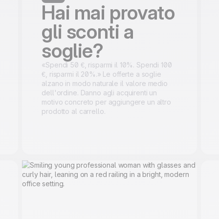
Hai mai provato
gli sconti a
soglie?
«Spendi 50 €, risparmi il 10%. Spendi 100
€, risparmi il 20%.» Le offerte a soglie
alzano in modo naturale il valore medio
dell'ordine. Danno agli acquirenti un
motivo concreto per aggiungere un altro
prodotto al carrello.