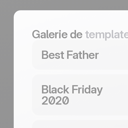
durables.
En savoir plus
Tourisme
Découvrir
Galerie de
template
Utiliser ce template
Best Father
Utiliser ce template
Black Friday
2020
Best Father
Retail discounts can read ch
editorial green backs a centre
Utiliser ce template
triptych of watches, a -50% ban