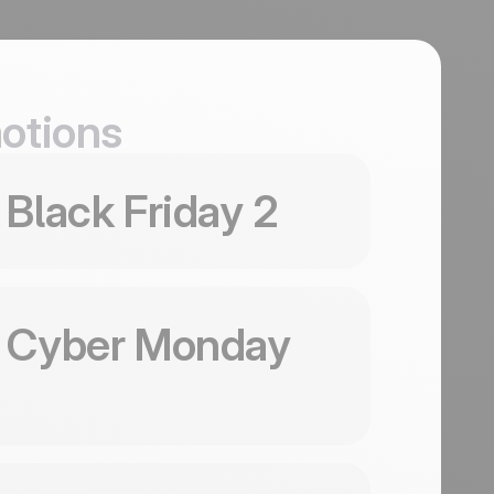
motions
tiliser ce template
Black Friday 2
tiliser ce template
Cyber Monday
Black
tiliser ce template