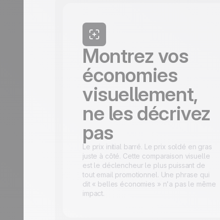
Montrez vos
économies
visuellement,
ne les décrivez
pas
Le prix initial barré. Le prix soldé en gras
juste à côté. Cette comparaison visuelle
est le déclencheur le plus puissant de
tout email promotionnel. Une phrase qui
dit « belles économies » n'a pas le même
impact.