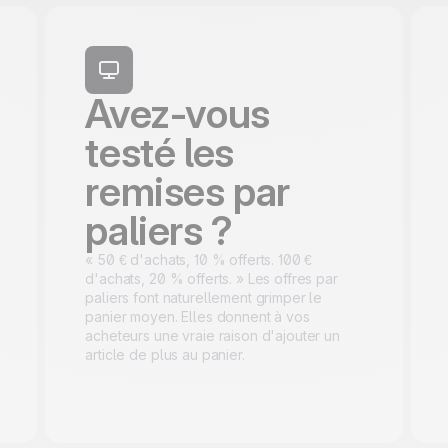
Avez-vous
testé les
remises par
paliers ?
« 50 € d'achats, 10 % offerts. 100 €
d'achats, 20 % offerts. » Les offres par
paliers font naturellement grimper le
panier moyen. Elles donnent à vos
acheteurs une vraie raison d'ajouter un
article de plus au panier.