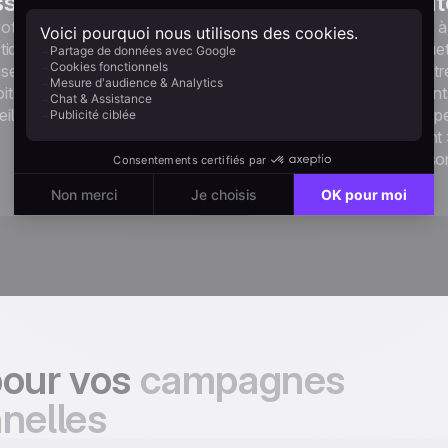
sible à manquer
qui colle à la réali
otre offre principale au
Un compteur à rebours lié 
tiquettes de prix. Stickers «
vraie date limite. Des étique
ez % ». Prix barrés. La
stock limité basées sur votr
oit sauter aux yeux en un
inventaire réel. Ces élément
il.
passer vos abonnés du « pe
plus tard » au « maintenant 
précisément parce qu'ils so
honnêtes.
pour vos
campagnes
nelles