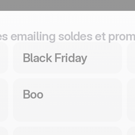
100% développé et
4.8
Trustpilot
hébergé en Europe
Certifié ISO 27001
s emailing soldes et pro
Utiliser ce template
U
Black Friday
Utiliser ce template
U
Boo
Coming Soon
Black Friday
eap; this one reads premium. Deep
Coming Soon
d 'To the best father' headline and a
Utiliser ce template
U
ner sits inline like a quiet promise,