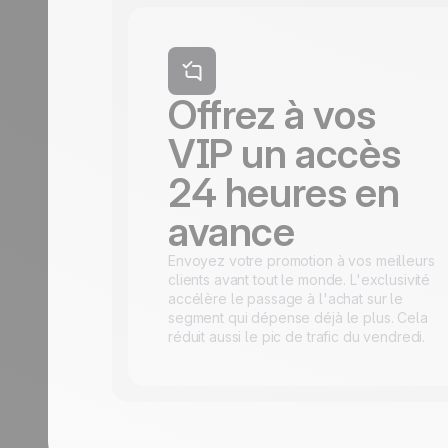
Offrez à vos
VIP un accès
24 heures en
avance
Envoyez votre promotion à vos meilleurs
clients avant tout le monde. L'exclusivité
accélère le passage à l'achat sur le
segment qui dépense déjà le plus. Cela
réduit aussi le pic de trafic du vendredi.