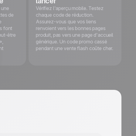
té
lancer
platforms
This is some text inside
à une
Vérifiez l'aperçu mobile. Testez
of a div block.
ttes de
chaque code de réduction.
e
Assurez-vous que vos liens
Démarrer
s font
renvoient vers les bonnes pages
gratuitement
ut-être
produit, pas vers une page d'accueil
»,
générique. Un code promo cassé
nt
pendant une vente flash coûte cher.