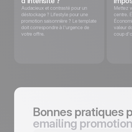
d'intensité ?
impos
Audacieux et contrasté pour un
Mettez v
déstockage ? Lifestyle pour une
centre. É
promotion saisonnière ? Le template
Économis
doit correspondre à l'urgence de
valeur d
votre offre.
coup d'œ
Bonnes pratiques 
emailing promotion