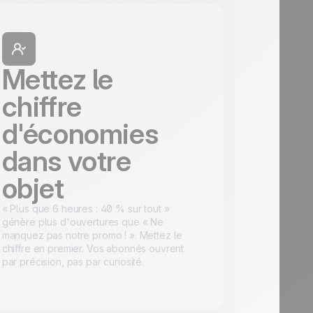
Mettez le
chiffre
d'économies
dans votre
objet
« Plus que 6 heures : 40 % sur tout »
génère plus d'ouvertures que « Ne
manquez pas notre promo ! ». Mettez le
chiffre en premier. Vos abonnés ouvrent
par précision, pas par curiosité.