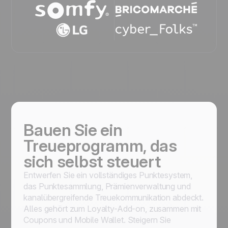
Bauen Sie ein
Treueprogramm, das
sich selbst steuert
Entwerfen Sie ein vollständiges Punktesystem,
das Punktesammlung, Prämienverwaltung und
kanalübergreifende Treuekommunikation abdeckt.
Alles gehört zum Loyalty-Add-on, zusammen mit
Coupons und Mobile Wallet. Steigern Sie