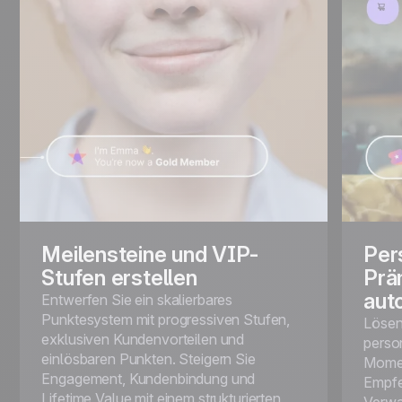
Meilensteine und VIP-
Per
Stufen erstellen
Prä
aut
Entwerfen Sie ein skalierbares
Punktesystem mit progressiven Stufen,
Lösen
exklusiven Kundenvorteilen und
perso
einlösbaren Punkten. Steigern Sie
Momen
Engagement, Kundenbindung und
Empfe
Lifetime Value mit einem strukturierten
Verwa