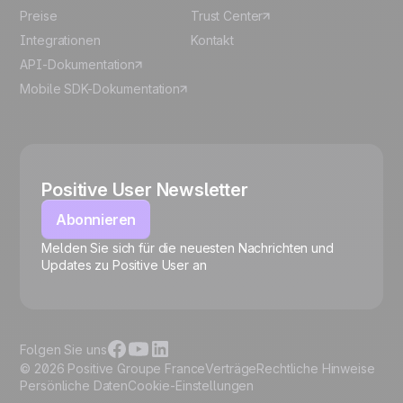
Preise
Trust Center
Integrationen
Kontakt
API-Dokumentation
Mobile SDK-Dokumentation
Positive User Newsletter
Abonnieren
Melden Sie sich für die neuesten Nachrichten und
🍪
Updates zu Positive User an
Folgen Sie uns
© 2026 Positive Groupe France
Verträge
Rechtliche Hinweise
Persönliche Daten
Cookie-Einstellungen
Cookies verwalten