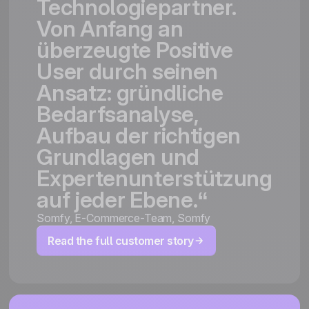
Technologiepartner.
Von
Anfang
an
überzeugte
Positive
User
durch
seinen
Ansatz:
gründliche
Bedarfsanalyse,
Aufbau
der
richtigen
Grundlagen
und
Expertenunterstützung
auf
jeder
Ebene.“
Somfy
,
E-Commerce-Team, Somfy
Read the full customer story