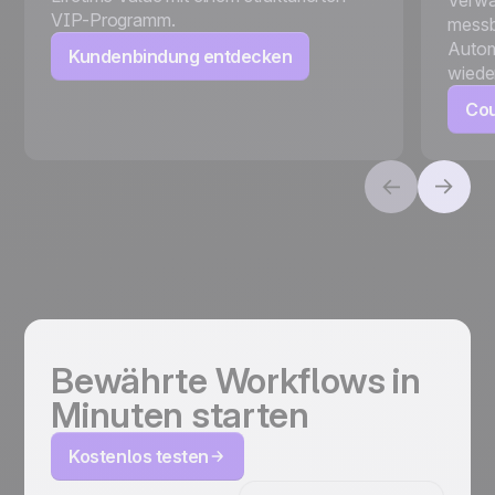
VIP-Programm.
messb
Automa
Kundenbindung entdecken
wiede
Cou
Bewährte Workflows
in
Minuten starten
Kostenlos testen