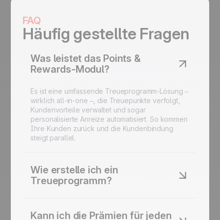
FAQ
Häufig gestellte Fragen
Was leistet das Points &
Rewards-Modul?
Es ist eine umfassende Treueprogramm-Lösung –
wirklich all-in-one –, die Treuepunkte verfolgt,
Kundenvorteile verwaltet und sogar
personalisierte Anreize automatisiert. So kommen
Ihre Kunden zurück und die Kundenbindung
steigt parallel.
Wie erstelle ich ein
Treueprogramm?
Bauen Sie eine voll funktionierende
automatisierte Kundenbindung
auf, die
Kann ich die Prämien für jeden