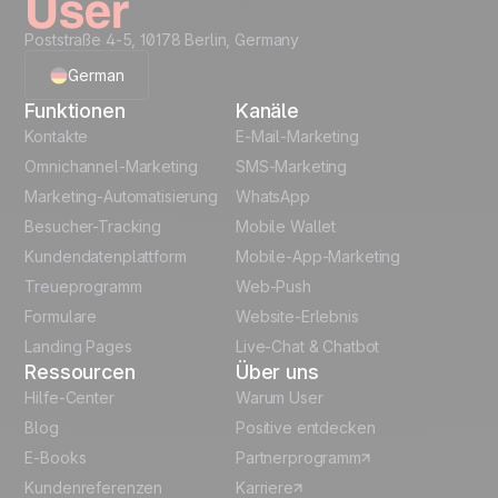
Poststraße 4-5, 10178 Berlin, Germany
German
Funktionen
Kanäle
English
Kontakte
E-Mail-Marketing
Omnichannel-Marketing
SMS-Marketing
French
Marketing-Automatisierung
WhatsApp
Besucher-Tracking
Mobile Wallet
Polish
Kundendatenplattform
Mobile-App-Marketing
Italian
Treueprogramm
Web-Push
Formulare
Website-Erlebnis
Español
Landing Pages
Live-Chat & Chatbot
Ressourcen
Über uns
Hilfe-Center
Warum User
Blog
Positive entdecken
E-Books
Partnerprogramm
Kundenreferenzen
Karriere