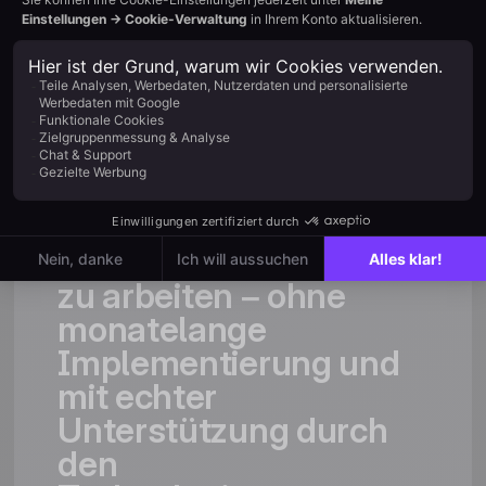
Kundenstimme
Vertrauenswürdig für
schnell wachsende Teams
„Wir
suchten
ein
Tool,
das
uns
erlaubt,
schneller
und
smarter
zu
arbeiten
–
ohne
monatelange
Implementierung
und
mit
echter
Unterstützung
durch
den