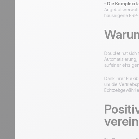
•
Die Komplexit
Angebotsverwaltu
hauseigene ERP-S
Warum
Doublet hat sich 
Automatisierung,
aufeiner einzigen
Dank ihrer Flexi
um die Vertriebs
Echtzeitgewährleis
Positi
verei