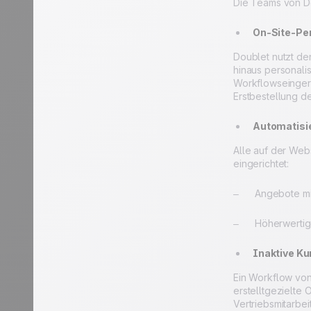
Die Teams von Do
On-Site-Per
Doublet nutzt de
hinaus personali
Workflowseingeri
Erstbestellung d
Automatisie
Alle auf der Webs
eingerichtet:
– Angebote mit 
– Höherwertige 
Inaktive Ku
Ein Workflow von
erstelltgezielte
Vertriebsmitarbe