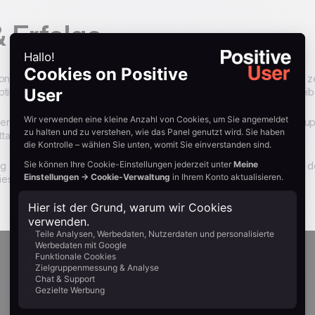
& Erfolge
on Positive Userhat es Doublet ermöglicht, seine Vertriebsdaten zu ze
timieren. Vor allem aber hat sich dasTool als starker Wachstumstreibe
 das Positive User CRM gesteuertenAutomatisierung und Follow-u
tausend Euro in Bestellungen umgewandelt.
schlummernder Opportunities:Konversionsraten von 0–25 %, von den
Diese Opportunities wurden zuvor nicht reaktiviert.