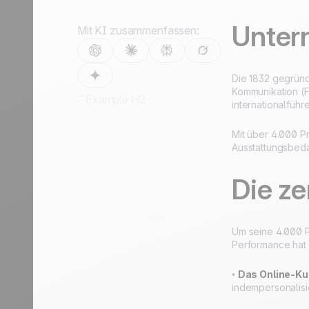
Discover
Discover
Reisebranche
Unter
Mit KI zusammenfassen:
Die 1832 gegründe
Kommunikation (F
Example H2
internationalfüh
Mit über 4.000 P
Ausstattungsbeda
Die z
Um seine 4.000 P
Performance hat 
•
Das Online-Ku
indempersonalisi