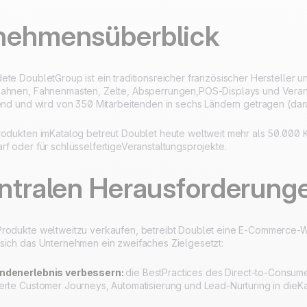
entwickelt und gehoste
ISO 27001 zertifiziert
nehmensüberblick
te DoubletGroup ist ein traditionsreicher französischer Hersteller u
ahnen, Fahnenmasten, Zelte, Absperrungen,POS-Displays und Verans
rend und wird von 350 Mitarbeitenden in sechs Ländern getragen (dar
rodukten imKatalog betreut Doublet heute weltweit mehr als 50.00
rf oder für schlüsselfertigeVeranstaltungsprojekte.
entralen Herausforderung
rodukte weltweitzu verkaufen, betreibt Doublet eine E-Commerce-W
sich das Unternehmen ein zweifaches Zielgesetzt:
ndenerlebnis verbessern:
die BestPractices des Direct-to-Cons
erte Customer Journeys, Automatisierung und Lead-Nurturing in dieKa