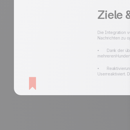
Ziele 
Die Integration v
Nachrichten zu op
• Dank der über
mehrerenHundert
• Reaktivierung 
Userreaktiviert. 