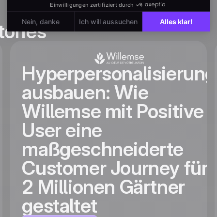
tories
Hyperpersonalisierung
ausbauen: Wie
Willemse mit Positive
User eine
maßgeschneiderte
Customer Journey für
2 Millionen Gärtner
gestaltet