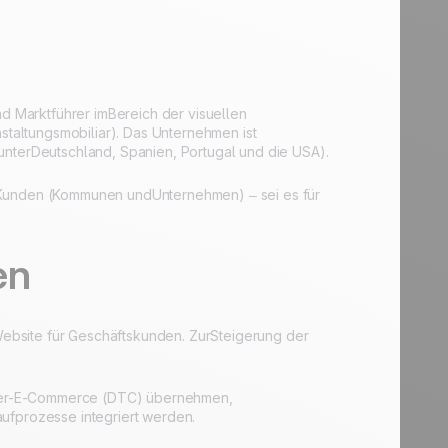
t
nd Marktführer imBereich der visuellen
taltungsmobiliar). Das Unternehmen ist
unterDeutschland, Spanien, Portugal und die USA).
0 Kunden (Kommunen undUnternehmen) – sei es für
en
ebsite für Geschäftskunden. ZurSteigerung der
umer-E-Commerce (DTC) übernehmen,
ufprozesse integriert werden.