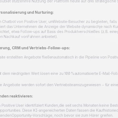
ublet stützenihre Nutzung der Plattform heute auf drei strategische 
sonalisierung und Nurturing:
n Chatbot von Positive User, umWebsite-Besucher zu begleiten, falls
siert das Unternehmen die Anzeige der Website dynamischje nach Kun
chtet, etwa Follow-ups auf Basis des Produktverschleißes (z. B. eine
en Nachkauf vonFahnen anbietet).
rung, CRM und Vertriebs-Follow-ups:
ite erstellten Angebote fließenautomatisch in die Pipeline von Positi
dem niedrigsten Wert lösen eine zu 100 %automatisierte E-Mail-Fo
Angebote werden sofort den Vertriebsteamszugewiesen – für einen
nden reaktivieren:
 Positive User identifiziert Kunden,die seit sechs Monaten keine B
 Opportunities. Diese KI-angereicherten Daten fassen die Kaufhistor
itendenOpportunity-Vorschläge, noch bevor sie zum Hörer greifen.