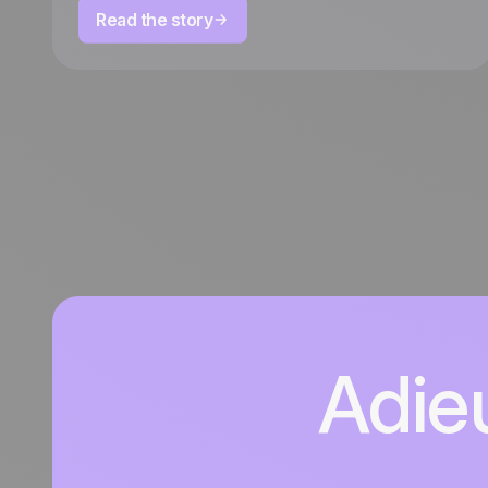
Read the story
Adie