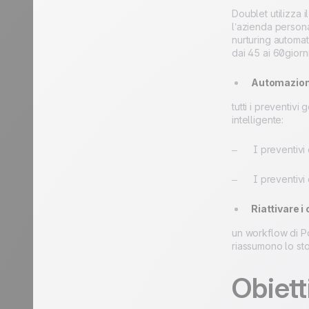
Doublet utilizza i
l’azienda persona
nurturing automat
dai 45 ai 60giorni
Automazion
tutti i preventiv
intelligente:
– I preventivi d
– I preventivi d
Riattivare i c
un workflow di Pos
riassumono lo stor
Obiett