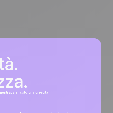
tà.
zza.
umenti sparsi, solo una crescita