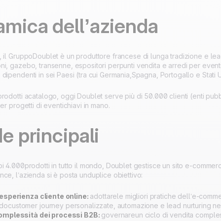
amica dell’azienda
Sviluppato al 100% in
Europa e ospitato su
4.8
su Trustpilot
server europei.
Certificazione ISO 27001
, il GruppoDoublet è un produttore francese di lunga tradizione e le
i, gazebo, transenne, espositori perpunti vendita e arredi per eventi)
dipendenti in sei Paesi (tra cui Germania,Spagna, Portogallo e Stati Un
rodotti acatalogo, oggi Doublet serve più di 50.000 clienti (enti pubb
er progetti di eventichiavi in mano.
de principali
i 4.000prodotti in tutto il mondo, Doublet gestisce un sito e-commerce
ce, l’azienda si è posta unduplice obiettivo:
’esperienza cliente online:
adottarele migliori pratiche dell’e-com
ocustomer journey personalizzate, automazione e lead nurturing nei 
complessità dei processi B2B:
governareun ciclo di vendita comples