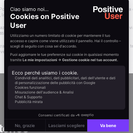
 Positive Userha permesso a Doublet di centralizzare i dati di vendita 
, lo strumento si èaffermato come un potente motore di crescita:
azione e ai follow-up gestiti tramiteil CRM di Positive User, preventivi
ti in ordini.
 trattative dormienti: tassi di conversionedallo 0 al 25%, riattivate dai
enivano riattivate.
tories