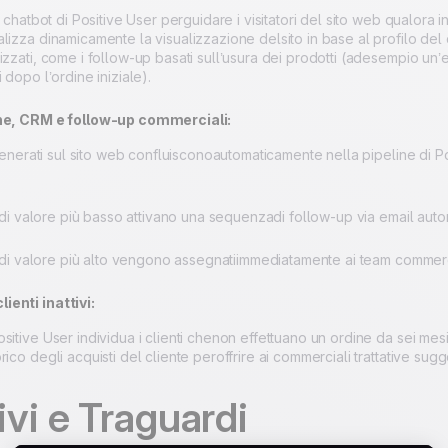
l chatbot di Positive User perguidare i visitatori del sito web qualora i
lizza dinamicamente la visualizzazione delsito in base al profilo del 
izzati, come i follow-up basati sull’usura dei prodotti (adesempio un’
 dopo l’ordine iniziale).
e, CRM e follow-up commerciali:
i generati sul sito web confluisconoautomaticamente nella pipeline di P
i valore più basso attivano una sequenzadi follow-up via email auto
i valore più alto vengono assegnatiimmediatamente ai team commerci
lienti inattivi:
itive User individua i clienti chenon effettuano un ordine da sei mesi e
ico degli acquisti del cliente peroffrire ai commerciali trattative sugg
ivi e Traguardi