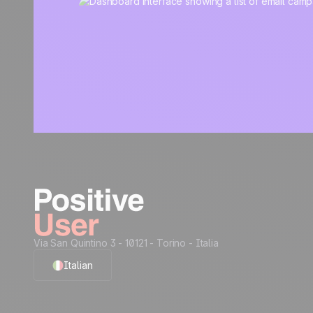
Via San Quintino 3 - 10121
- Torino - Italia
Italian
English