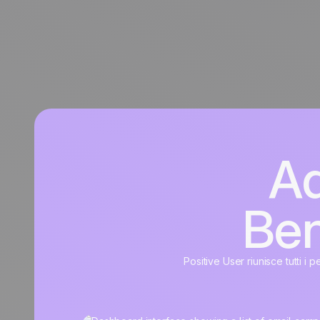
Ad
Ben
Positive User riunisce tutti i 