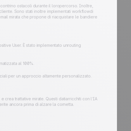
ncontrino ostacoli durante il loropercorso. Inoltre,
cliente. Sono stati inoltre implementati workflowdi
email mirata che propone di riacquistare le bandiere
ositive User. È stato implementato unrouting
matizzata al 100%.
ali per un approccio altamente personalizzato.
 crea trattative mirate. Questi datiarricchiti con l’IA
erite ancora prima di alzare la cornetta.