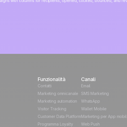
Funzionalità
Canali
Contatti
Email
Marketing omnicanale
SMS Marketing
Marketing automation
WhatsApp
Visitor Tracking
Wallet Mobile
Customer Data Platform
Marketing per App mobi
Programma Loyalty
Web Push