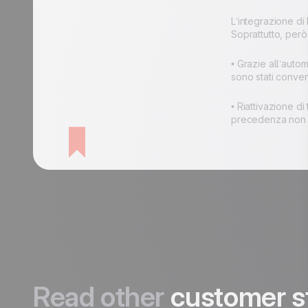
L’integrazione di
Soprattutto, però
• Grazie all’autom
sono stati converti
• Riattivazione di
precedenza non v
Read other
customer s