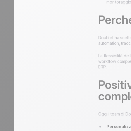
monitoraggiod
Perché
Doublet ha scelto
automation, trac
La flessibilità d
workflow compless
ERP.
Positi
compl
Oggi i team di Dou
Personalizz