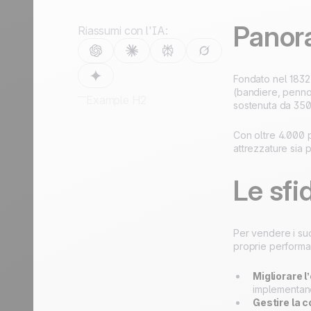
relazione
ogni
Turismo
relazione
Panor
Riassumi con l'IA:
Scopri di più
Scopri di più
Fondato nel 1832
(bandiere, pennon
Example H2
sostenuta da 350 
Con oltre 4.000 p
attrezzature sia p
Le sfi
Per vendere i suo
proprie performan
Migliorare l
implementand
Gestire la 