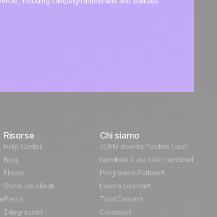
Risorse
Chi siamo
Help Center
4DEM diventa Positive User
Blog
rapidmail è ora User rapidmail
Ebook
Programma Partner
Storie dei clienti
Lavora con noi
le
Prezzi
Trust Center
Integrazioni
Contattaci