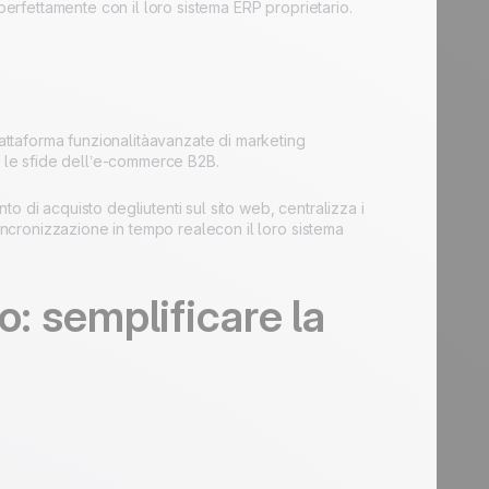
siperfettamente con il loro sistema ERP proprietario.
iattaforma funzionalitàavanzate di marketing
 le sfide dell’e-commerce B2B.
 di acquisto degliutenti sul sito web, centralizza i
sincronizzazione in tempo realecon il loro sistema
o: semplificare la