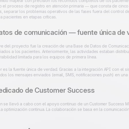
mitió mapear con precisión los recorridos completos de los pacientes
do el proceso de registro en atención primaria — que consta de cinco
s, separar los problemas operativos de las fases fuera del control 
 pacientes en etapas críticas.
atos de comunicación — fuente única de 
e del proyecto fue la creación de una Base de Datos de Comunicació
ados a los pacientes. Anteriormente, las actividades estaban distribu
sibilidad limitada para los equipos de primera línea.
r es la fuente única de verdad. Gracias a la integración API con el s
odos los mensajes enviados (email, SMS, notificaciones push) en una
edicado de Customer Success
n se llevó a cabo con el apoyo continuo de un Customer Success M
a optimización continua. La colaboración se basa en la comunicación