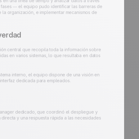
 en una línea de tiempo y analizar datos a través
 fases — el equipo pudo identificar las barreras de
de la organización, e implementar mecanismos de
verdad
n central que recopila toda la información sobre
idas en varios sistemas, lo que resultaba en datos
istema interno, el equipo dispone de una visión en
 interfaz dedicada para empleados.
anager dedicado, que coordinó el despliegue y
 directa y una respuesta rápida a las necesidades