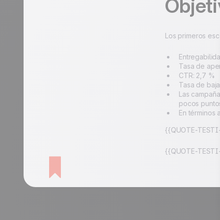
Objeti
Los primeros esc
Entregabilid
Tasa de aper
CTR: 2,7 %
Tasa de baja
Las campaña
pocos punto
En términos 
{{QUOTE-TESTI-
{{QUOTE-TESTI-