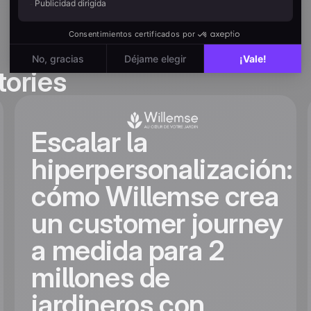
tories
Escalar la
hiperpersonalización:
cómo Willemse crea
un customer journey
a medida para 2
millones de
jardineros con