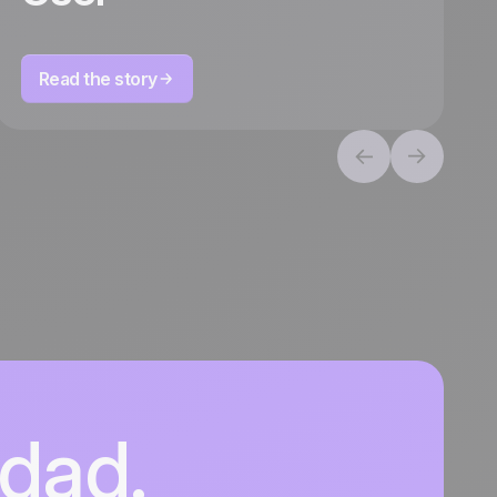
Read the story
idad.