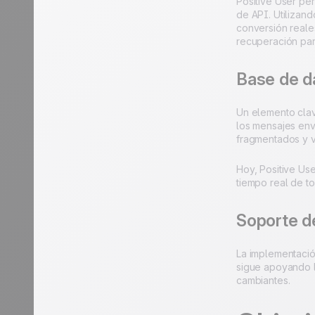
Positive User per
de API. Utilizan
conversión reale
recuperación para
Base de d
Un elemento clav
los mensajes envi
fragmentados y vi
Hoy, Positive Use
tiempo real de t
Soporte d
La implementació
sigue apoyando l
cambiantes.