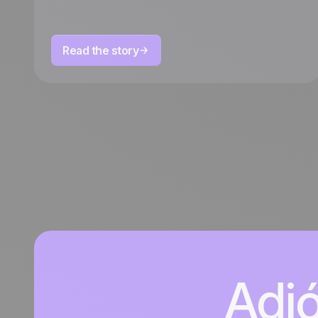
Read the story
Adió