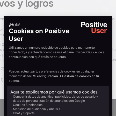
vos y logros
enarios implementados ya han confirmado un impacto directo en los 
ad de email: 98,5 %
tura: 35 %
: 0,3 %
s de SMS generaron docenas de conversiones con un ROI muy alto 
s porcentuales de los ingresos generados
anuales, la plataforma se pagó sola — incluyendo costes de platafo
2}}
1}}