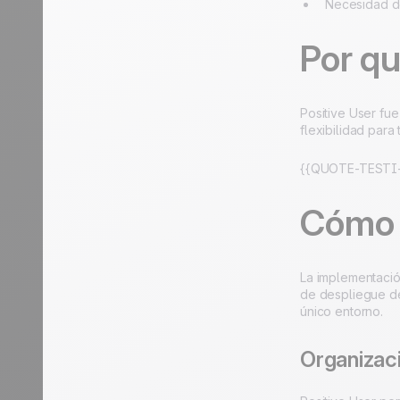
Necesidad de
Por qu
Positive User fu
flexibilidad par
{{QUOTE-TESTI-
Cómo 
La implementació
de despliegue de
único entorno.
Organizac