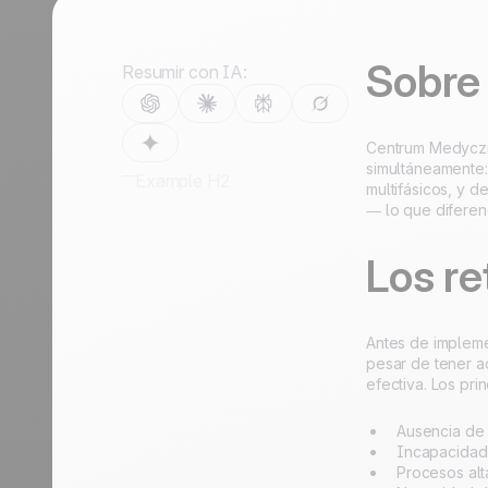
crecimiento
crecimien
Viajes
Discover
Discover
Sobre
Resumir con IA:
Centrum Medyczne
simultáneamente: 
Example H2
multifásicos, y 
— lo que diferen
Los re
Antes de impleme
pesar de tener a
efectiva. Los prin
Ausencia de 
Incapacidad 
Procesos alt