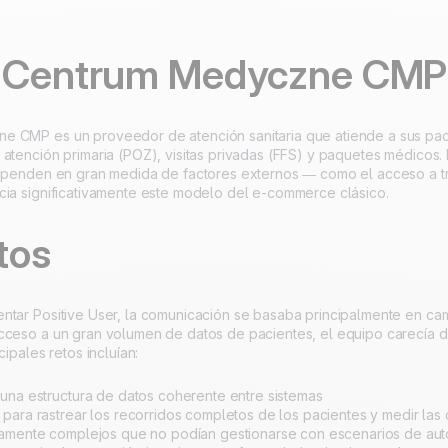
to
100% hecho y alojado
4.8
Trustpilot
en Europa
Certificado ISO 27001
 Centrum Medyczne CMP
 CMP es un proveedor de atención sanitaria que atiende a sus pac
atención primaria (POZ), visitas privadas (FFS) y paquetes médicos. 
dependen en gran medida de factores externos — como el acceso a t
cia significativamente este modelo del e-commerce clásico.
tos
ntar Positive User, la comunicación se basaba principalmente en camp
cceso a un gran volumen de datos de pacientes, el equipo carecía d
cipales retos incluían:
una estructura de datos coherente entre sistemas
para rastrear los recorridos completos de los pacientes y medir las
amente complejos que no podían gestionarse con escenarios de aut