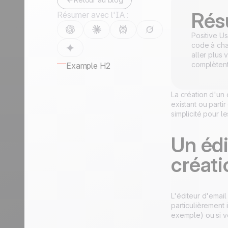
Découvrir
Rés
Résumer avec l'IA :
Positive U
code à chaq
aller plus 
complètent
Example H2
La création d'un
existant ou parti
simplicité pour le
Un éd
créati
L'éditeur d'email
particulièrement
exemple) ou si v