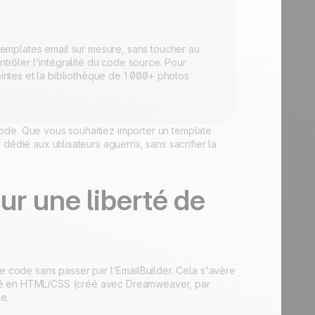
mplates email sur mesure, sans toucher au
ntrôler l'intégralité du code source. Pour
ointes et la bibliothèque de 1 000+ photos
.
ode. Que vous souhaitiez importer un template
dédié aux utilisateurs aguerris, sans sacrifier la
 une liberté de
re code sans passer par l'EmailBuilder. Cela s'avère
odé en HTML/CSS (créé avec Dreamweaver, par
e.