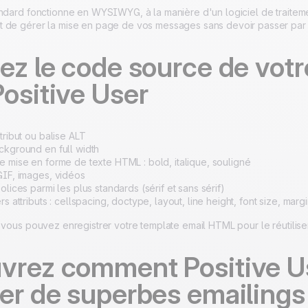
andard fonctionne en WYSIWYG, à la manière d'un logiciel de traitem
 de gérer la mise en page de vos messages sans devoir passer par 
iez le code source de vo
ositive User
tribut ou balise ALT
ckground en full width
e mise en forme de texte HTML : bold, italique, souligné
GIF, images, vidéos
olices parmi les plus standards (sérif et sans sérif)
rs attributs : cellspacing, doctype, layout, line height, font size, marg
, vous pouvez enregistrer votre template email HTML pour le réutili
vrez comment Positive U
éer de superbes emailing