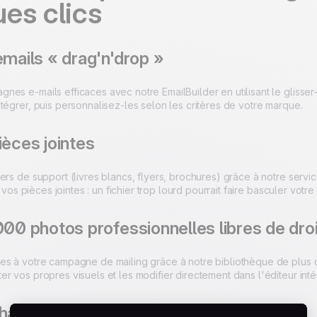
es clics
emails « drag'n'drop »
nes e-mails efficaces avec notre EmailBuilder en utilisant le glisse
tégrer, puis personnalisez-les selon les critères de votre marque.
ièces jointes
ers de support (livres blancs, flyers, brochures) grâce à notre servi
de vos pièces jointes : un fichier trop lourd pourrait faire basculer vo
000 photos professionnelles libres de dro
es à votre campagne de mailing grâce à notre bibliothèque de plus d
r vos propres visuels et les modifier directement dans l'éditeur inté
champs dynamiques