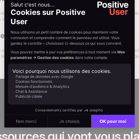
contenu et l'objet de vos e-mails selon chaque destinataire grâce au
 que vous pouvez ajuster en fonction de vos données.
e automatique
ez un modèle préexistant ou que vous conceviez un e-mail avec notre 
le contenu en temps réel. Aucune connaissance en HTML n'est requ
ssources qui vont vous pla