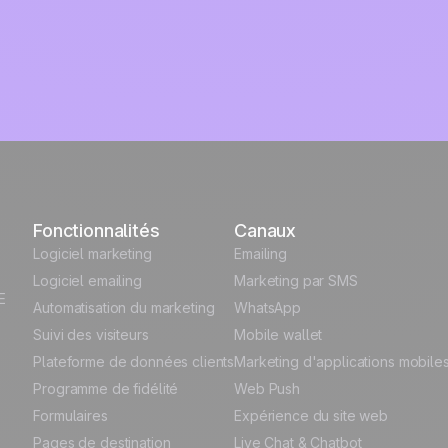
Fonctionnalités
Canaux
Logiciel marketing
Emailing
Logiciel emailing
Marketing par SMS
E
Automatisation du marketing
WhatsApp
Suivi des visiteurs
Mobile wallet
Plateforme de données clients
Marketing d'applications mobile
Programme de fidélité
Web Push
Formulaires
Expérience du site web
Pages de destination
Live Chat & Chatbot