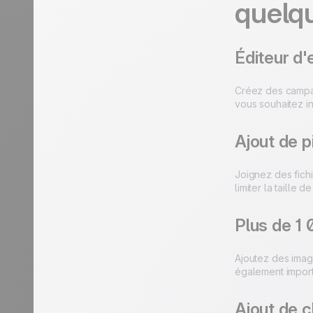
quelqu
Éditeur d'
Créez des campag
vous souhaitez in
Ajout de p
Joignez des fichi
limiter la taille 
Plus de 1 
Ajoutez des imag
également importe
Ajout de 