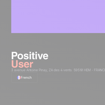
3 avenue Antoine Pinay, ZA des 4 vents 59510 HEM - FRANC
French
English
Polish