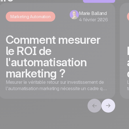
Marie Balland
Marketing Automation
4 février 2026
Comment mesurer
le ROI de
l'automatisation
marketing ?
Mesurer le véritable retour sur investissement de
l'automatisation marketing nécessite un cadre qui
va au-delà des revenus. Alignez les objectifs et
suivez les KPI pour une valeur globale et un
succès à long terme.