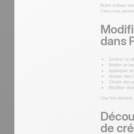
Notre éditeur st
Cela vous permet
Modif
dans P
Insérer un at
Mettre un ba
Appliquer un
Ajouter des 
Choisir des p
Modifier dive
Une fois terminé
Décou
de cr