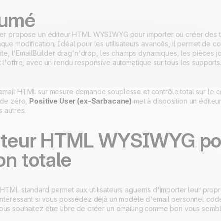
hébergé en Europe
Certifié ISO 27001
umé
ser propose un éditeur HTML WYSIWYG pour importer ou créer des te
ue modification. Idéal pour les utilisateurs avancés, il permet de co
vite, l'EmailBuilder drag'n'drop, les champs dynamiques, les pièces j
 l'offre, avec un rendu responsive automatique sur tous les supports
 email HTML sur mesure demande souplesse et contrôle total sur le c
r de zéro,
Positive User (ex-Sarbacane)
met à disposition un éditeur 
s autres.
iteur HTML WYSIWYG pour
on totale
 HTML standard permet aux utilisateurs aguerris d'importer leur prop
 intéressant si vous possédez déjà un modèle d'email personnel c
ous souhaitez être libre de créer un emailing comme bon vous sembl