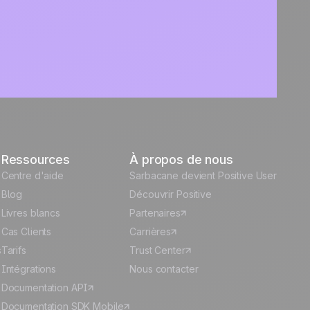
Ressources
À propos de nous
Centre d'aide
Sarbacane devient Positive User
Blog
Découvrir Positive
Livres blancs
Partenaires
Cas Clients
Carrières
s
Tarifs
Trust Center
Intégrations
Nous contacter
Documentation API
Documentation SDK Mobile