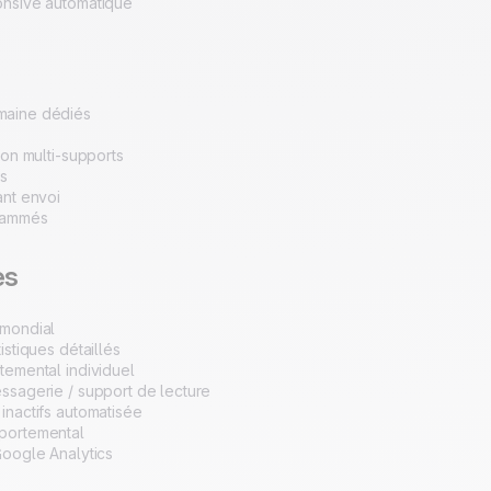
onsive automatique
aine dédiés
ion multi-supports
ts
ant envoi
rammés
es
 mondial
istiques détaillés
temental individuel
ssagerie / support de lecture
inactifs automatisée
portemental
Google Analytics