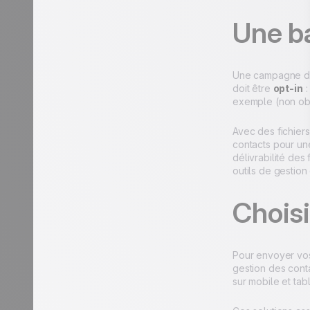
Une b
Une campagne d'e
doit être
opt-in
:
exemple (non obl
Avec des fichiers
contacts pour une
délivrabilité des 
outils de gestio
Choisi
Pour envoyer vos
gestion des cont
sur mobile et ta