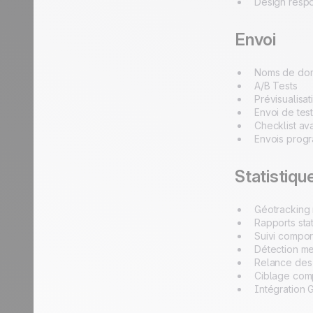
Design resp
Envoi
Noms de dom
A/B Tests
Prévisualisat
Envoi de tes
Checklist av
Envois prog
Statistiqu
Géotracking
Rapports stat
Suivi compor
Détection me
Relance des 
Ciblage com
Intégration 