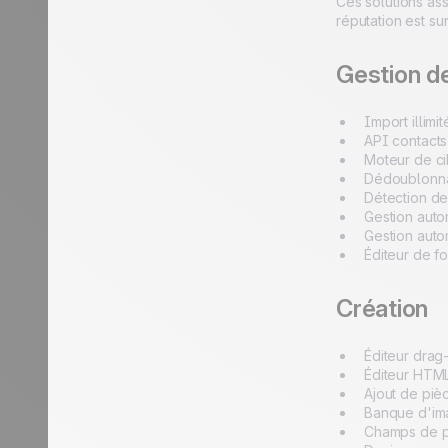
Ces solutions as
réputation est s
Gestion d
Import illimi
API contacts
Moteur de ci
Dédoublonna
Détection de 
Gestion aut
Gestion auto
Éditeur de f
Création
Éditeur dra
Éditeur HT
Ajout de pièc
Banque d'ima
Champs de p