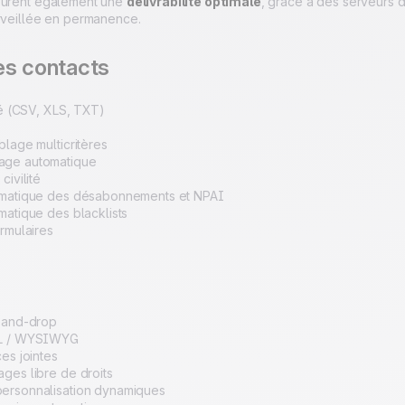
surent également une
délivrabilité optimale
, grâce à des serveurs d
urveillée en permanence.
es contacts
té (CSV, XLS, TXT)
blage multicritères
ge automatique
civilité
omatique des désabonnements et NPAI
matique des blacklists
ormulaires
g-and-drop
ML / WYSIWYG
es jointes
ges libre de droits
ersonnalisation dynamiques