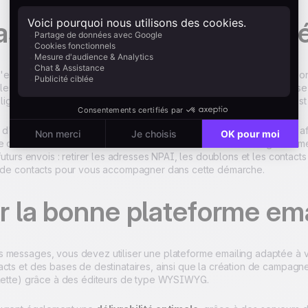
ase de données de qualit
mailing réussie repose sur une base de contacts qualifiée, une bon
 les destinataires doivent avoir accepté de vous donner leur adresse
igatoire en B2B, obligatoire en B2C). Un lien de désabonnement est 
 d'adresses de qualité, il est possible de personnaliser ses envois a
 communication ultra-ciblée. Il est conseillé d'entretenir régulièrem
futurs envois : retirer les adresses NPAI, les doublons et les contacts 
n de contacts pour vous accompagner dans cette démarche.
r la bonne plateforme em
 messages, vous devez utiliser une plateforme emailing adaptée à v
acts et des bases de destinataires, ainsi que la création de campagn
blette) grâce à des éditeurs de type WYSIWYG.