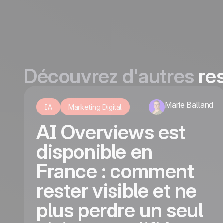
Découvrez d'autres
re
Marie Balland
IA
Marketing Digital
AI Overviews est
disponible en
France : comment
rester visible et ne
plus perdre un seul