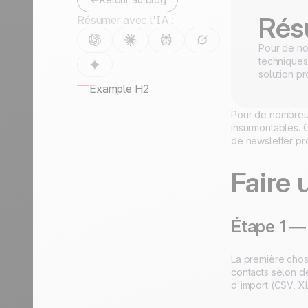
Rés
Résumer avec l'IA :
Pour de no
techniques.
solution p
Example H2
Pour de nombreus
insurmontables. C'
de newsletter p
Faire 
Étape 1 —
La première chose
contacts selon de
d'import (CSV, XL