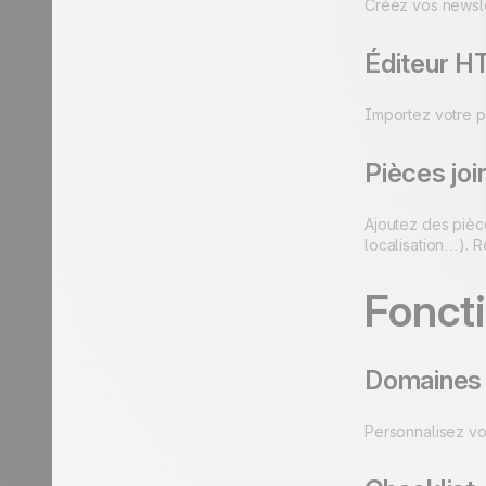
Créez vos newsle
Éditeur 
Importez votre p
Pièces joi
Ajoutez des pièc
localisation…). R
Foncti
Domaines d
Personnalisez vo