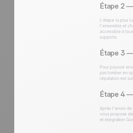
Étape 2 —
L'étape la plus l
l'ensemble et cho
accessible à tou
supports.
Étape 3 —
Pour pouvoir envo
pas tomber en sp
réputation est su
Étape 4 —
Après l'envoi de 
vous propose de 
et intégration Go