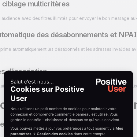
ciblage multicritères
audience avec des filtres illimités pour envoyer le bon message a
utomatique des désabonnements et NPAI
pprime automatiquement les désabonnés et les adresses invalides av
s d'inscription
ires de collecte intégrés à votre site pour enrichir en continu vos li
onnalités pour créer vos 
der drag-and-drop