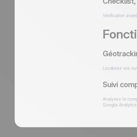
Checklist
Vérification avan
Foncti
Géotrackin
Localisez vos ou
Suivi comp
Analysez le comp
Google Analytics