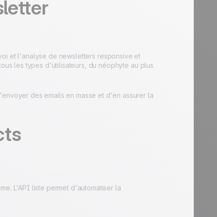
letter
voi et l'analyse de newsletters responsive et
tous les types d'utilisateurs, du néophyte au plus
d'envoyer des emails en masse et d'en assurer la
cts
me. L'API liste permet d'automatiser la