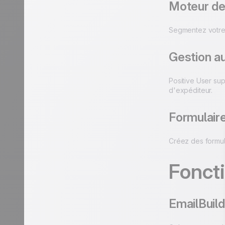
Moteur de 
Segmentez votre 
Gestion a
Positive User su
d'expéditeur.
Formulaire
Créez des formula
Foncti
EmailBuil