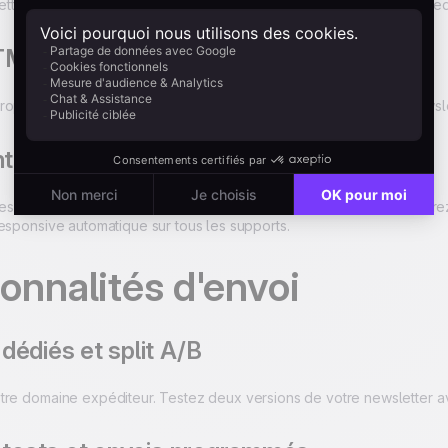
tters par simple glisser-déposer. Aucune compétence technique req
HTML / WYSIWYG
ropre code HTML pour un contrôle total sur le rendu de votre newsle
ntes, images et personnalisation
es jointes, accédez à une banque d'images libres de droits et ins
esponsive automatique sur tous les supports.
onnalités d'envoi
édiés et split A/B
tre domaine expéditeur. Testez deux versions de votre newsletter av