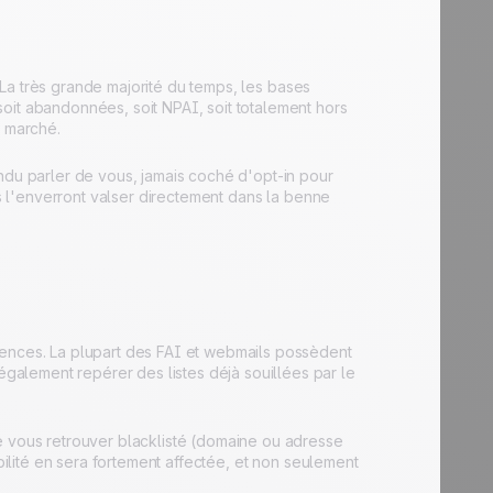
. La très grande majorité du temps, les bases
oit abandonnées, soit NPAI, soit totalement hors
e marché.
ndu parler de vous, jamais coché d'opt-in pour
ls l'enverront valser directement dans la benne
uences. La plupart des FAI et webmails possèdent
alement repérer des listes déjà souillées par le
e vous retrouver blacklisté (domaine ou adresse
abilité en sera fortement affectée, et non seulement