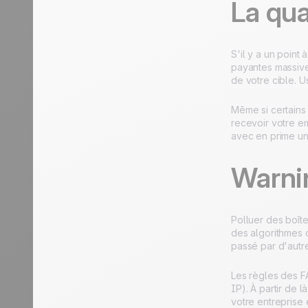
La qua
S'il y a un point
payantes massive
de votre cible. U
Même si certains 
recevoir votre em
avec en prime un
Warnin
Polluer des boît
des algorithmes 
passé par d'autr
Les règles des F
IP). À partir de 
votre entreprise 