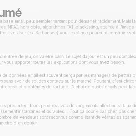
umé
 base email peut sembler tentant pour démarrer rapidement. Mais la r
, NPAI, hors cible, algorithmes FAI, blacklisting, atteinte à l'image
, Positive User (ex-Sarbacane) vous explique pourquoi construire votr
d'entrée de jeu, on va être cash. Le sujet du jour est un peu complex
r vous apporter toutes les explications dont vous avez besoin.
 de données email est souvent perçu par les managers de petites o
s sans avoir de solides contacts sur le marché. Pourtant, c'est claire
entreprise et problèmes de routage, l'achat de bases emails peut fac
urs présentent leurs produits avec des arguments alléchants : taux d
tissement instantanés et durables… Tout ça pour « pas cher, pas cher
mbre de vendeurs sont reconnus comme étant de véritables spammeurs
mettre d'en douter.