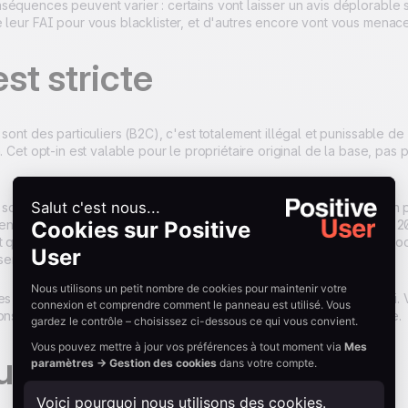
équences peuvent varier : certains vont laisser un avis déplorable s
 leur FAI pour vous blacklister, et d'autres encore vont vous menacer
est stricte
 sont des particuliers (B2C), c'est totalement illégal et punissable d
n. Cet opt-in est valable pour le propriétaire original de la base, p
s sont des professionnels (B2B), la CNIL déclare que la prospection
 en lien avec la fonction du destinataire. Cependant, la loi du 21 ju
t que la prospection directe par courrier électronique utilisant les
entement préalable est interdite.
es par les webmails et FAI sont encore bien plus sévères que la loi. 
considérable pour votre présence digitale et votre image de marque.
usion