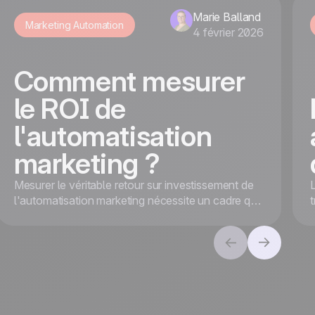
Marie Balland
Marketing Automation
4 février 2026
Comment mesurer
le ROI de
l'automatisation
marketing ?
Mesurer le véritable retour sur investissement de
l'automatisation marketing nécessite un cadre qui
va au-delà des revenus. Alignez les objectifs et
suivez les KPI pour une valeur globale et un
succès à long terme.