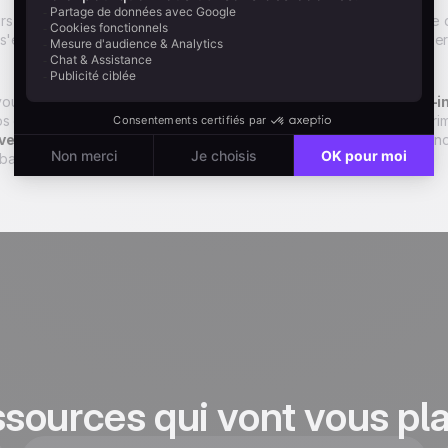
s envie d'acheter une base email toute faite ? Allez-y alors ! On ne 
 s'en sortent, peut-être parce que leur méthode de marketing est pe
vous conseiller de
constituer votre base vous-même, avec opt-i
s communications. Peut-être moins grosse certes, mais la qualité pri
ive User
met à votre disposition des formulaires de collecte, des la
ase saine et performante.
ssources qui vont vous pla