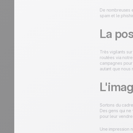
De nombreuses 
spam et le phishi
La pos
Très vigilants su
routées via notr
campagnes pour v
autant que nous 
L'ima
Sortons du cadre 
Des gens qui ne v
pour leur vendre 
Une impression né