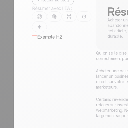
Rés
Résumer avec l'IA :
Acheter une
abandonnées
cet article
durable.
Example H2
Qu'on se le dise 
correctement pou
Acheter une base
lancer un busines
direct sur votre 
marketeurs.
Certains revende
retours sur inves
webmarketing. No
largement se per