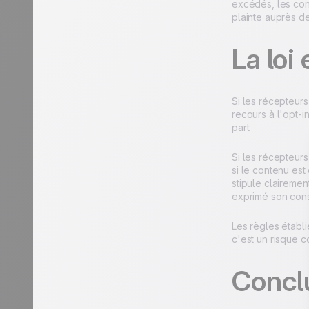
excédés, les cons
plainte auprès de
La loi 
Si les récepteurs
recours à l'opt-i
part.
Si les récepteur
si le contenu est
stipule clairemen
exprimé son cons
Les règles établi
c'est un risque 
Concl