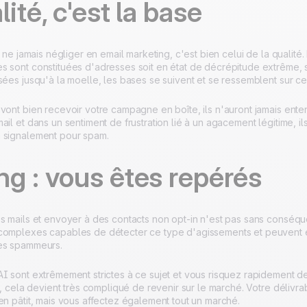
lité, c'est la base
 à ne jamais négliger en email marketing, c'est bien celui de la qualité
s sont constituées d'adresses soit en état de décrépitude extrême, s
sées jusqu'à la moelle, les bases se suivent et se ressemblent sur c
vont bien recevoir votre campagne en boîte, ils n'auront jamais ente
ail et dans un sentiment de frustration lié à un agacement légitime, i
 signalement pour spam.
g : vous êtes repérés
es mails et envoyer à des contacts non opt-in n'est pas sans conséq
complexes capables de détecter ce type d'agissements et peuvent ég
es spammeurs.
AI sont extrêmement strictes à ce sujet et vous risquez rapidement d
là, cela devient très compliqué de revenir sur le marché. Votre délivr
en pâtit, mais vous affectez également tout un marché.