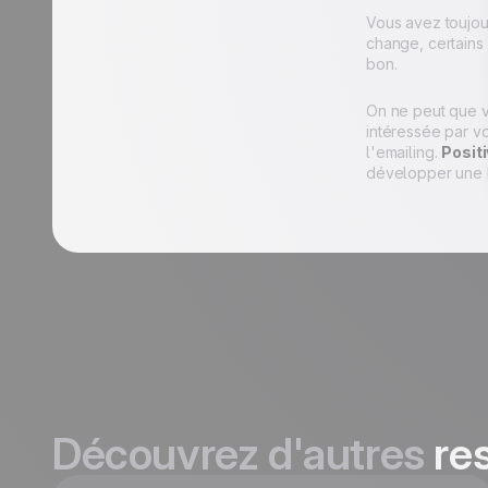
Vous avez toujour
change, certains
bon.
On ne peut que 
intéressée par vo
l'emailing.
Posit
développer une b
Découvrez d'autres
re