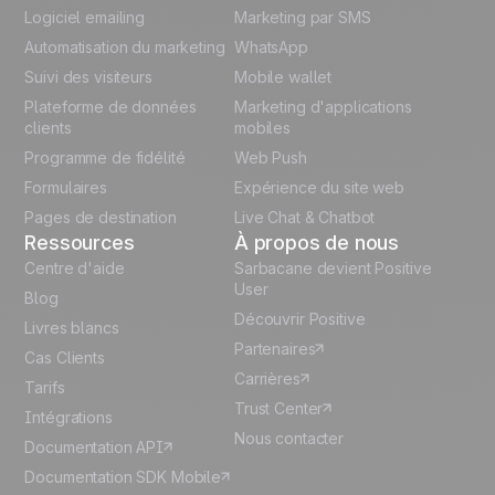
Logiciel emailing
Marketing par SMS
Unlock the full use-case
Polish
Automatisation du marketing
WhatsApp
Suivi des visiteurs
Mobile wallet
German
Plateforme de données
Marketing d'applications
Italian
clients
mobiles
Programme de fidélité
Web Push
Español
Formulaires
Expérience du site web
Pages de destination
Live Chat & Chatbot
Ressources
À propos de nous
Centre d'aide
Sarbacane devient Positive
User
Blog
Découvrir Positive
Livres blancs
Partenaires
Cas Clients
Carrières
Tarifs
Trust Center
Intégrations
Nous contacter
Documentation API
Documentation SDK Mobile