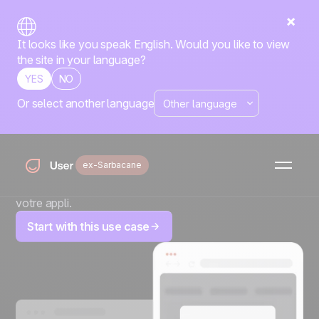
It looks like you speak English. Would you like to view
the site in your language?
YES
NO
Or select another language
Annonce de
fonctionnalité in-app
ex-Sarbacane
Gardez vos contacts informés et engagés en mettant en
avant les nouvelles fonctionnalités directement dans
votre appli.
Start with this use case