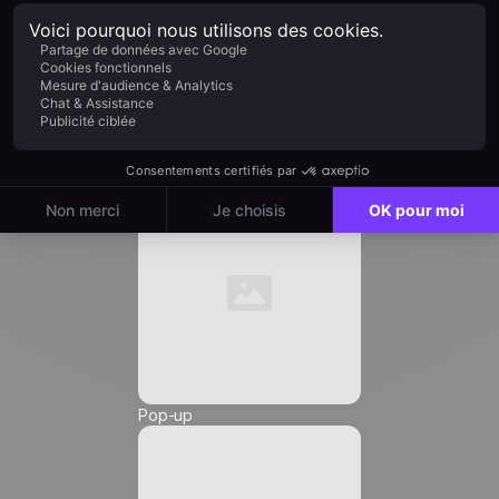
Fonction *
Email
*
Automation
Numéro de téléphone *
Pop-up
Friendly Captcha
J'accepte de recevoir des communications