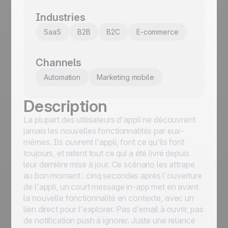
Industries
SaaS
B2B
B2C
E-commerce
Channels
Automation
Marketing mobile
Description
La plupart des utilisateurs d'appli ne découvrent
jamais les nouvelles fonctionnalités par eux-
mêmes. Ils ouvrent l'appli, font ce qu'ils font
toujours, et ratent tout ce qui a été livré depuis
leur dernière mise à jour. Ce scénario les attrape
au bon moment : cinq secondes après l'ouverture
de l'appli, un court message in-app met en avant
la nouvelle fonctionnalité en contexte, avec un
lien direct pour l'explorer. Pas d'email à ouvrir, pas
de notification push à ignorer. Juste une relance