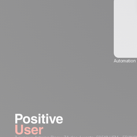
Automation
Friendly Captcha
Take it on the next le
es communications marketing de la part de
l'insertion de pixels de suivi et de liens
Creative Assets like (ready
Recommended
cations qui me sont envoyées, afin d'en
HTML)
Structure
personnaliser leur contenu, leur
 d'envoi.
En savoir plus sur la façon dont
Code Snippets
Cheat Sheet