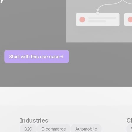
100% développé et
4.8
Trustpilot
hébergé en Europe
Certifié ISO 27001
s
Start with this use case
Industries
C
B2C
E-commerce
Automobile