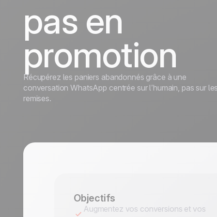
durables.
En savoir plus
pas en
Tourisme
Découvrir
promotion
Récupérez les paniers abandonnés grâce à une
conversation WhatsApp centrée sur l’humain, pas sur le
remises.
Objectifs
Augmentez vos conversions et vos