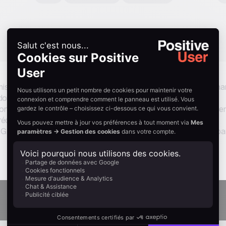
ises ou la pression. Résultat : les clients les ignorent. Ce scéna
donné, votre contact reçoit sur WhatsApp un message qui lui
est humain, l’intention est utile, et l’effet est immédiat : le clie
réquence et de consentement intégrées garantissent une
D. Résultat : des taux de récupération plus élevés, portés par