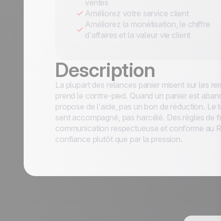
ventes
Améliorez votre service client
Améliorez la monétisation, le chiffre
d’affaires et la valeur vie client
Description
La plupart des relances panier misent sur les rem
prend le contre-pied. Quand un panier est aban
propose de l’aide, pas un bon de réduction. Le ton 
 40 cas d'usage
sent accompagné, pas harcélé. Des règles de f
communication respectueuse et conforme au RGP
confiance plutôt que par la pression.
Nom
*
Fonction *