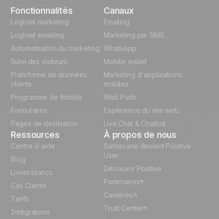
Fonctionnalités
Canaux
English
Logiciel marketing
Emailing
Logiciel emailing
Marketing par SMS
Polish
Automatisation du marketing
WhatsApp
Suivi des visiteurs
Mobile wallet
German
Plateforme de données
Marketing d'applications
Italian
clients
mobiles
Programme de fidélité
Web Push
Español
Formulaires
Expérience du site web
Pages de destination
Live Chat & Chatbot
Ressources
À propos de nous
Centre d'aide
Sarbacane devient Positive
User
Blog
Découvrir Positive
Livres blancs
Partenaires
Cas Clients
Carrières
Tarifs
Trust Center
Intégrations