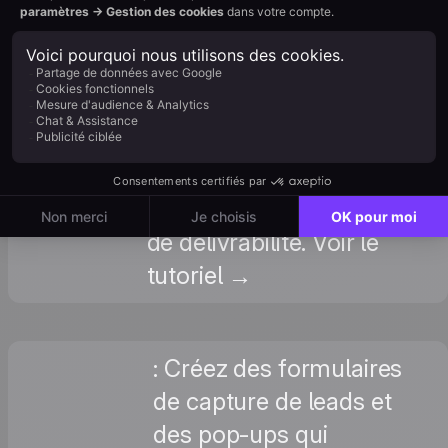
: Configurez les relances
email automatisées
Comment
pour les leads captés
fonctionne
sur votre site
l'emailing
Squarespace : modèles,
?
règles d'envoi et bases
de délivrabilité. Voir le
tutoriel →
: Créez des formulaires
de capture de leads et
des pop-ups qui