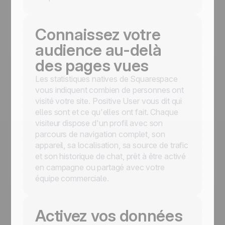
Connaissez votre
audience au-delà
des pages vues
Les statistiques natives de Squarespace
vous indiquent combien de personnes ont
visité votre site. Positive User vous dit qui
elles sont et ce qu'elles ont fait. Chaque
visiteur dispose d'un profil avec son
parcours de navigation complet, son
appareil, sa localisation, sa source de trafic
et son historique de chat, prêt à être activé
en campagne ou partagé avec votre
équipe commerciale.
Activez vos données