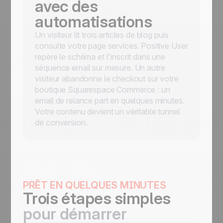
avec des
automatisations
Un visiteur lit trois articles de blog puis
consulte votre page services. Positive User
repère le schéma et l'inscrit dans une
séquence email sur mesure. Un autre
visiteur abandonne le checkout sur votre
boutique Squarespace Commerce : un
email de relance part en quelques minutes.
Votre contenu devient un véritable tunnel
de conversion.
PRÊT EN QUELQUES MINUTES
Trois étapes simples
pour démarrer