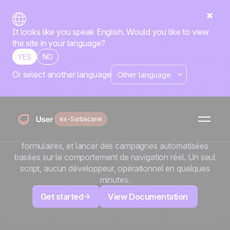
It looks like you speak English. Would you like to view
the site in your language?
YES
NO
Or select another language
x
Squarespace
Votre site Squarespace a fière allure. Faites-le
ex-Sarbacane
maintenant travailler plus dur. Ajoutez Positive User pour
suivre chaque visiteur, capter vos leads via le chat et les
formulaires, et lancer des campagnes automatisées
basées sur le comportement de navigation réel. Un seul
script, aucun développeur, opérationnel en quelques
minutes.
Get started
View Documentation