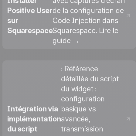
Installer
avec captures d'écran
Positive User
de la configuration de
sur
Code Injection dans
Squarespace
Squarespace. Lire le
guide →
: Référence
détaillée du script
du widget :
configuration
Intégration via
basique vs
implémentation
avancée,
du script
transmission