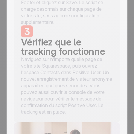
Footer et cliquez sur Save. Le script se
charge désormais sur chaque page de
votre site, sans aucune configuration
supplémentaire.
3
Vérifiez que le
tracking fonctionne
Naviguez sur n'importe quelle page de
votre site Squarespace, puis ouvrez
l'espace Contacts dans Positive User. Un
nouvel enregistrement de visiteur anonyme
apparaît en quelques secondes. Vous
pouvez aussi ouvrir la console de votre
navigateur pour vérifier le message de
confirmation du script Positive User. Le
tracking est en place.