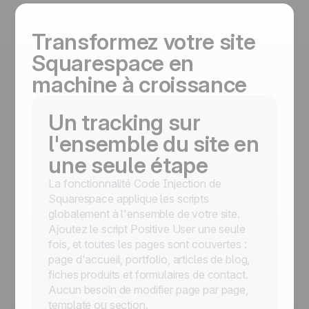
Transformez votre site
Squarespace en
machine à croissance
Un tracking sur
l'ensemble du site en
une seule étape
La fonctionnalité Code Injection de
Squarespace applique les scripts
globalement à l'ensemble de votre site.
Ajoutez le script Positive User une seule
fois, et toutes les pages sont couvertes :
page d'accueil, portfolio, articles de blog,
fiches produits et formulaires de contact.
Aucun besoin de modifier page par page,
template ou section.