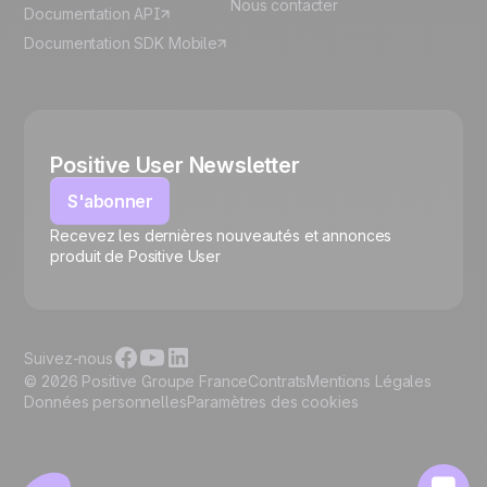
Nous contacter
Documentation API
Documentation SDK Mobile
Positive User Newsletter
S'abonner
Recevez les dernières nouveautés et annonces
🍪
produit de Positive User
Suivez-nous
© 2026 Positive Groupe France
Contrats
Mentions Légales
Données personnelles
Paramètres des cookies
Gérer les cookies