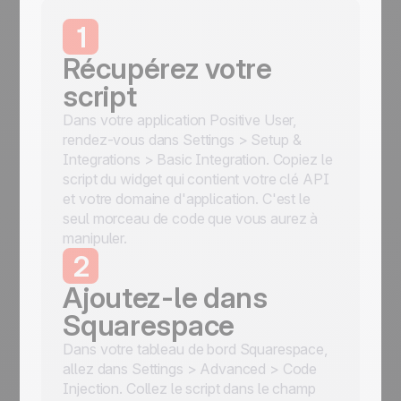
1
Récupérez votre
script
Dans votre application Positive User,
rendez-vous dans Settings > Setup &
Integrations > Basic Integration. Copiez le
script du widget qui contient votre clé API
et votre domaine d'application. C'est le
seul morceau de code que vous aurez à
manipuler.
2
Ajoutez-le dans
Squarespace
Dans votre tableau de bord Squarespace,
allez dans Settings > Advanced > Code
Injection. Collez le script dans le champ