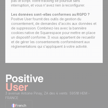
pas le script. Votre tracking se poursuit sans
interruption, et vous n'avez rien à reconfigurer.
Les données sont-elles conformes au RGPD ?
Positive User fournit des outils de gestion du
consentement, de demandes d'accès aux données et
de suppression. Combinez-les avec la bannière
cookies native de Squarespace pour mettre en place
un dispositif conforme. Il vous appartient de recueillir
et de gérer les consentements conformément aux
réglementations qui s'appliquent à votre activité.
3 avenue Antoine Pinay, ZA des 4 vents 59510 HEM -
FRANCE
French