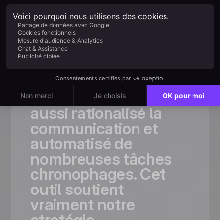
«Grâce
à
Positive
User,
nous
avons
non
seulement
considérablement
élargi
notre
base
d’audience,
mais
aussi
rationalisé
la
communication
et
automatisé
de
nombreuses
tâches
chronophages.
Cet
outil
soutient
vraiment
notre
stratégie