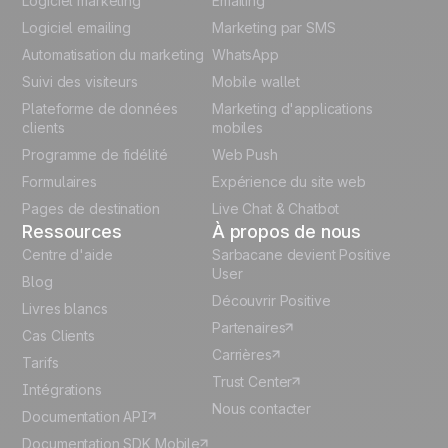
Logiciel marketing
Emailing
Logiciel emailing
Marketing par SMS
Polish
Automatisation du marketing
WhatsApp
Suivi des visiteurs
Mobile wallet
German
Plateforme de données
Marketing d'applications
Italian
clients
mobiles
Programme de fidélité
Web Push
Español
Formulaires
Expérience du site web
Pages de destination
Live Chat & Chatbot
Ressources
À propos de nous
Centre d'aide
Sarbacane devient Positive
User
Blog
Découvrir Positive
Livres blancs
Partenaires
Cas Clients
Carrières
Tarifs
Trust Center
Intégrations
Nous contacter
Documentation API
Documentation SDK Mobile