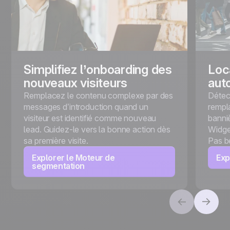
Simplifiez l’onboarding des
Loc
nouveaux visiteurs
aut
Remplacez le contenu complexe par des
Détect
messages d’introduction quand un
rempl
visiteur est identifié comme nouveau
banniè
lead. Guidez-le vers la bonne action dès
Widge
sa première visite.
Pas b
Explorer le Moteur de
Exp
segmentation