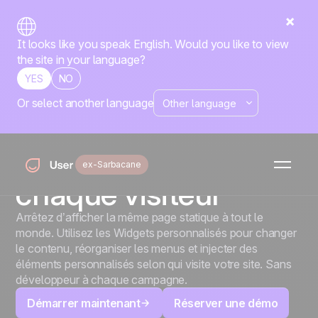
It looks like you speak English. Would you like to view
the site in your language?
YES
NO
Or select another language
Widgets personnalisés
Rendez votre site
personnel pour
ex-Sarbacane
chaque visiteur
Arrêtez d’afficher la même page statique à tout le
monde. Utilisez les Widgets personnalisés pour changer
le contenu, réorganiser les menus et injecter des
éléments personnalisés selon qui visite votre site. Sans
développeur à chaque campagne.
Démarrer maintenant
Réserver une démo