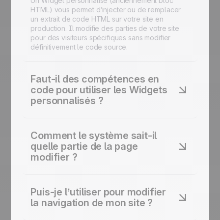
Un Widget personnalisé (anciennement bloc
HTML) vous permet d’injecter ou de remplacer
un extrait de code HTML sur votre site en
production. Il modifie des parties de votre site
pour des visiteurs spécifiques sans modifier
définitivement le code source.
Faut-il des compétences en
code pour utiliser les Widgets
personnalisés ?
Vous avez besoin de connaissances HTML de
base pour définir le snippet à afficher. La logique
Comment le système sait-il
(qui le voit et quand) est gérée via l’éditeur
quelle partie de la page
d’automation sans code.
modifier ?
Les Widgets personnalisés ciblent des éléments
spécifiques via les classes CSS (div). Indiquez à
Puis-je l’utiliser pour modifier
Positive User quelle classe chercher, et le script
la navigation de mon site ?
gère le remplacement.