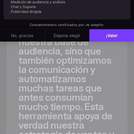
«Gracias
a
Positive
User,
no
solo
ampliamos
significativamente
nuestra
base
de
audiencia,
sino
que
también
optimizamos
la
comunicación
y
automatizamos
muchas
tareas
que
antes
consumían
mucho
tiempo.
Esta
herramienta
apoya
de
verdad
nuestra