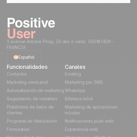
por segmento. Refina tu targeting y optimiza con
el tiempo.
3 avenue Antoine Pinay, ZA des 4 vents 59510 HEM -
FRANCIA
Español
Funcionalidades
Canales
English
Contactos
Emailing
Marketing omnicanal
Marketing por SMS
French
Automatización de marketing
WhatsApp
Seguimiento de visitantes
Billetera móvil
Polish
Plataforma de datos de
Marketing de aplicaciones
German
clientes
móviles
Programa de fidelización
Notificaciones push web
Italian
Formularios
Experiencia web