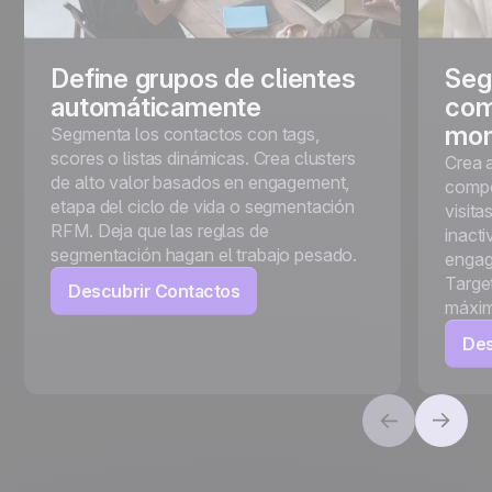
Define grupos de clientes
Seg
automáticamente
com
mo
Segmenta los contactos con tags,
scores o listas dinámicas. Crea clusters
Crea 
de alto valor basados en engagement,
compo
etapa del ciclo de vida o segmentación
visita
RFM. Deja que las reglas de
inact
segmentación hagan el trabajo pesado.
engag
Targe
Descubrir Contactos
máxim
Des