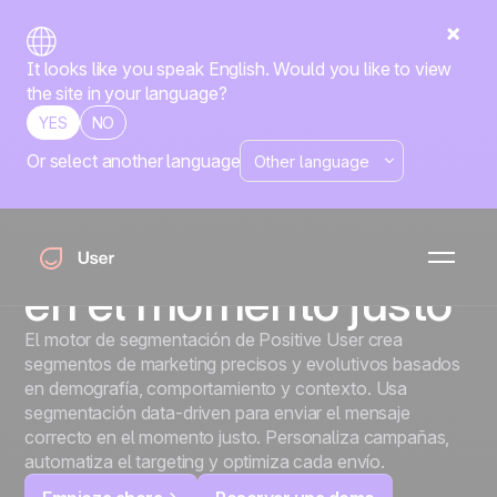
It looks like you speak English. Would you like to view
the site in your language?
YES
NO
Or select another language
Motor de segmentación
Crea audiencias
perfectas y llégales
en el momento justo
El motor de segmentación de Positive User crea
segmentos de marketing precisos y evolutivos basados
en demografía, comportamiento y contexto. Usa
segmentación data-driven para enviar el mensaje
correcto en el momento justo. Personaliza campañas,
automatiza el targeting y optimiza cada envío.