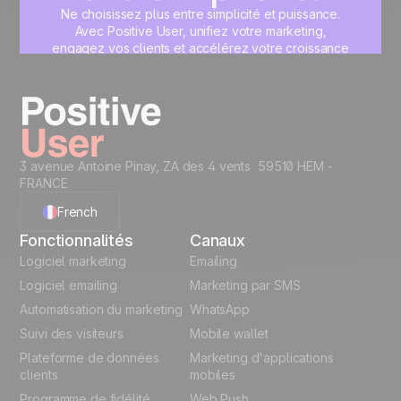
Ne choisissez plus entre simplicité et puissance.
Avec Positive User, unifiez votre marketing,
engagez vos clients et accélérez votre croissance
sur une interface unique, pensée pour vous.
Commencez maintenant
3 avenue Antoine Pinay, ZA des 4 vents 59510 HEM -
FRANCE
French
Fonctionnalités
Canaux
English
Logiciel marketing
Emailing
Logiciel emailing
Marketing par SMS
Polish
Automatisation du marketing
WhatsApp
Suivi des visiteurs
Mobile wallet
German
Plateforme de données
Marketing d'applications
Italian
clients
mobiles
Programme de fidélité
Web Push