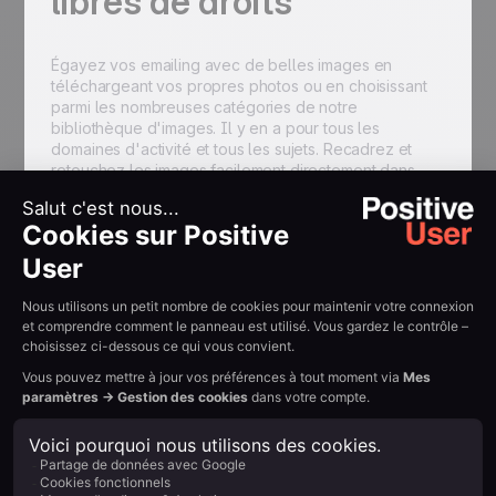
libres de droits
Égayez vos emailing avec de belles images en
téléchargeant vos propres photos ou en choisissant
parmi les nombreuses catégories de notre
bibliothèque d'images. Il y en a pour tous les
domaines d'activité et tous les sujets. Recadrez et
retouchez les images facilement directement dans
notre outil emailing.
Ajout de pièces jointes
Vous pouvez bien entendu ajouter des pièces jointes
à votre campagne emailing afin d'envoyer vos
plaquettes, flyers, invitations par email, etc. Veillez
tout de même à ne pas charger des pièces jointes
trop lourdes afin d'éviter de tomber en spam.
Retour au blog
Résumer avec l'IA :