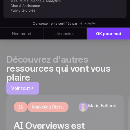
Example H2
Découvrez d'autres
ressources qui vont vous
plaire
Voir tout
Marie Balland
IA
Marketing Digital
AI Overviews est