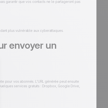
s garantir que vos contacts ne le partageront pas
endant plus vulnérable aux cyberattaques.
our envoyer un
rante pour vos abonnés. L'URL générée peut ensuite
uelques services gratuits : Dropbox, Google Drive,