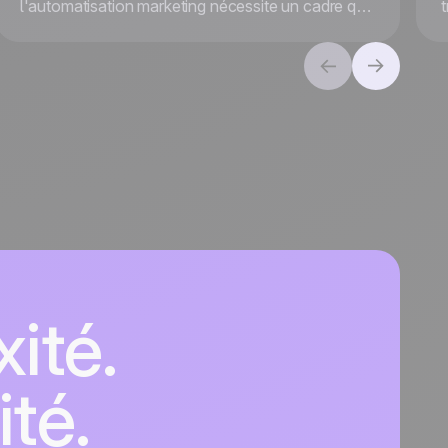
l'automatisation marketing nécessite un cadre qui
va au-delà des revenus. Alignez les objectifs et
suivez les KPI pour une valeur globale et un
succès à long terme.
ité.
ité.