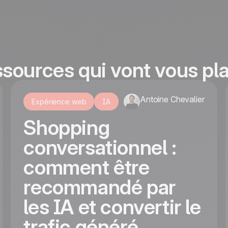
ssources qui vont vous pla
Antoine Chevalier
Expérience web
IA
Shopping
conversationnel :
comment être
recommandé par
les IA et convertir le
trafic généré