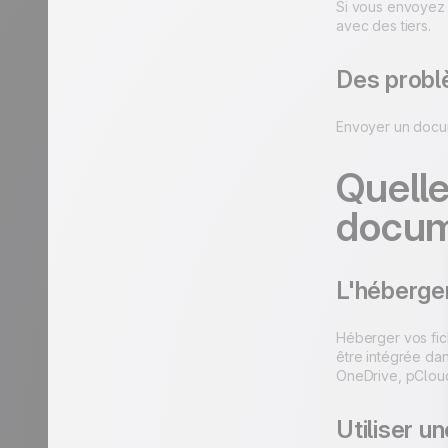
Si vous envoyez 
avec des tiers.
Des probl
Envoyer un docume
Quelle
docume
L'héberge
Héberger vos fic
être intégrée da
OneDrive, pClou
Utiliser u