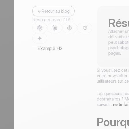
Retour au blog
Rés
Résumer avec l'IA :
Attacher u
délivrabili
peut sabot
psychologi
Example H2
pages.
Si vous lisez cet
votre newsletter
utilisateurs sur ce
Les questions les
destinataires ? M
suivant :
ne le fa
Pourqu