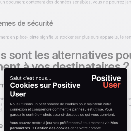
un document contenant des données sensibles, vous ne pourrez jamai
èmes de sécurité
nt en pièce-jointe signifie le stocker sur plusieurs appareils, le r
s sont les alternatives p
nt à vos destinataires ?
ment en ligne
hiers en ligne s'avère être une solution plus pérenne et plus rassu
ns votre campagne email sous forme de lien hypertexte ou de CTA. Q
d.
ne landing page Positive User