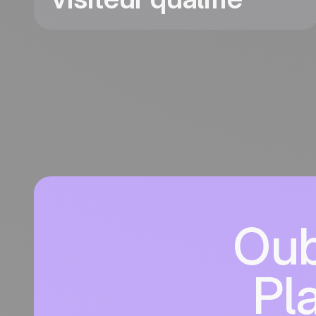
Oub
Pla