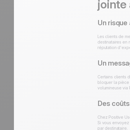
jointe
Un risque
Les clients de me
destinataires en
réputation d'exp
Un message
Certains clients 
bloquer la pièce
volumineuse via 
Des coûts 
Chez Positive Us
Si vous envoyez 
par destinataire.