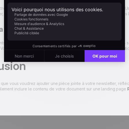
re le contenu de votre pièce jointe sur une landing page Positive Us
er, vous pouvez suivre les clics vers vos documents en ligne ou vos 
ia une connexion sécurisée
ts contenant des données à caractère personnel ou des données sen
Vous êtes ainsi sûr que vos contacts ne transfèrent aucune information
usion
 que vous voudrez ajouter une pièce jointe à votre newsletter, réfléc
lement inclure le contenu de votre document sur une landing page