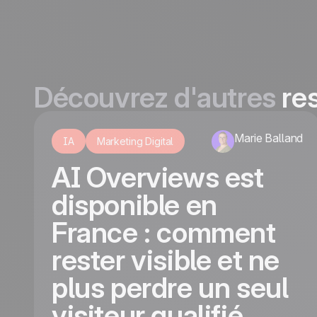
Découvrez d'autres
re
Marie Balland
IA
Marketing Digital
AI Overviews est
disponible en
France : comment
rester visible et ne
plus perdre un seul
visiteur qualifié