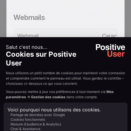
Webmails
Webmail
Caractères 
Gmail
~100
Outlook.com
~60
Yahoo! Mail
~45
Orange / SFR / Free
~40–60
Applications de messagerie sur
mobile