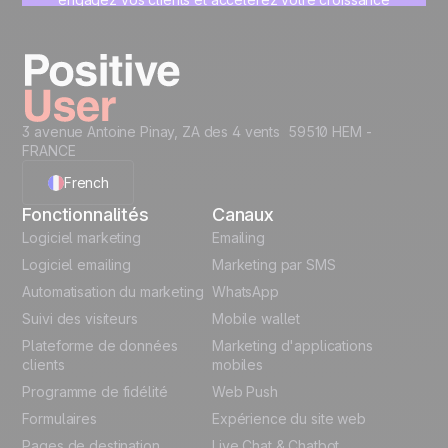
sur une interface unique, pensée pour vous.
Commencez maintenant
3 avenue Antoine Pinay, ZA des 4 vents 59510 HEM -
FRANCE
French
Fonctionnalités
Canaux
English
Logiciel marketing
Emailing
Logiciel emailing
Marketing par SMS
Polish
Automatisation du marketing
WhatsApp
Suivi des visiteurs
Mobile wallet
German
Plateforme de données
Marketing d'applications
Italian
clients
mobiles
Programme de fidélité
Web Push
Español
Formulaires
Expérience du site web
Pages de destination
Live Chat & Chatbot