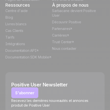
Ressources
À propos de nous
Centre d'aide
Sarbacane devient Positive
User
Blog
Découvrir Positive
Livres blancs
Partenaires
Cas Clients
Carrières
Tarifs
Trust Center
Intégrations
Nous contacter
Documentation API
Documentation SDK Mobile
Positive User Newsletter
S'abonner
Recevez les dernières nouveautés et annonces
🍪
produit de Positive User