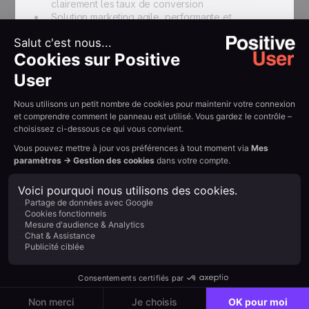
clairement les taux de conversion
Solution marketing agile, performante et
économique mise en place
Travail manuel dans la communication multilingue
considérablement réduit
{{QUOTE-TESTI-2}}
Résumer avec l'IA :
Example H2
Read other
customer
stories
View all