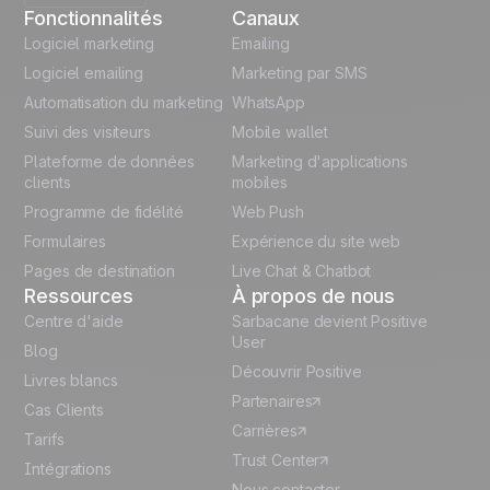
Fonctionnalités
Canaux
English
Logiciel marketing
Emailing
Logiciel emailing
Marketing par SMS
Polish
Automatisation du marketing
WhatsApp
Suivi des visiteurs
Mobile wallet
German
Plateforme de données
Marketing d'applications
Italian
clients
mobiles
Programme de fidélité
Web Push
Español
Formulaires
Expérience du site web
Pages de destination
Live Chat & Chatbot
Ressources
À propos de nous
Centre d'aide
Sarbacane devient Positive
User
Blog
Découvrir Positive
Livres blancs
Partenaires
Cas Clients
Carrières
Tarifs
Trust Center
Intégrations
Nous contacter