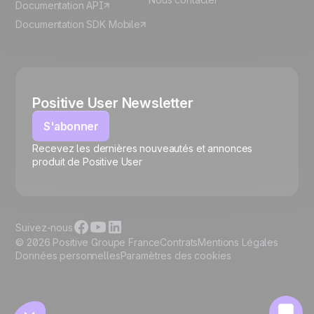
Documentation API
Documentation SDK Mobile
Positive User Newsletter
S'abonner
Recevez les dernières nouveautés et annonces
🍪
produit de Positive User
Suivez-nous
© 2026 Positive Groupe France
Contrats
Mentions Légales
Données personnelles
Paramètres des cookies
Gérer les cookies