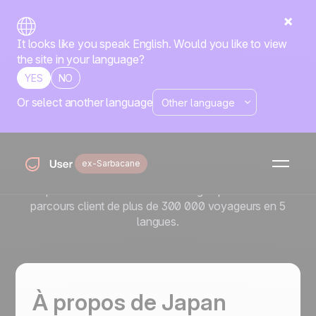
It looks like you speak English. Would you like to view
the site in your language?
YES
NO
Or select another language
Comment Japan
Experience automatise son
marketing en 5 langues
ex-Sarbacane
Découvrez comment Japan Experience utilise Positive
User pour automatiser son marketing et personnaliser le
parcours client de plus de 300 000 voyageurs en 5
langues.
À propos de Japan