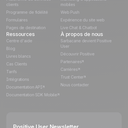
Italian
clients
mobiles
Programme de fidélité
Web Push
Español
Formulaires
Expérience du site web
Pages de destination
Live Chat & Chatbot
Ressources
À propos de nous
Centre d'aide
Sarbacane devient Positive
User
Blog
Découvrir Positive
Livres blancs
Partenaires
Cas Clients
Carrières
Tarifs
Trust Center
Intégrations
Nous contacter
Documentation API
Documentation SDK Mobile
Positive User Newsletter