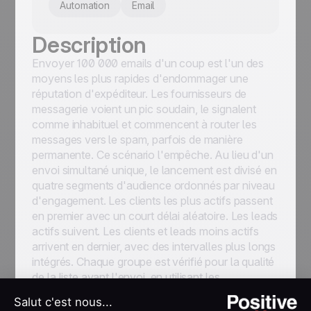
Automation
Email
Description
Envoyer 100 000 emails d'un coup est l'un des
moyens les plus rapides d'endommager une
réputation d'expéditeur. Les fournisseurs de
messagerie voient un pic soudain, le signalent
comme inhabituel et commencent à router les
messages vers le spam, parfois de manière
permanente. Ce scénario l'empêche. Au lieu d'un
envoi simultané unique, le lancement est divisé en
quatre segments d'audience ordonnés par niveau
d'engagement. Les clients les plus actifs passent
en premier avec un court délai aléatoire. Les leads
actifs suivent. Les clients et leads moins actifs
arrivent en dernier, avec des intervalles plus longs
intégrés. Chaque groupe est vérifié pour la qualité
de la liste avant l'envoi, en utilisant les
recommandations de Bouncer ou d'un outil
équivalent pour filtrer les adresses invalides. Le