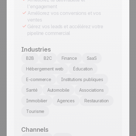
l'engagement
Améliorez vos conversions et vos
ventes
Gérez vos leads et accélérez votre
pipeline commercial
Industries
B2B
B2C
Finance
SaaS
Hébergement web
Éducation
E-commerce
Institutions publiques
Santé
Automobile
Associations
Immobilier
Agences
Restauration
Tourisme
Channels