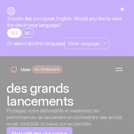
It looks like you speak English. Would you like to view
the site in your language?
YES
NO
Or select another language
Orchestration
contrôlée : protection
ex-Sarbacane
de la délivrabilité lors
des grands
lancements
Protégez votre délivrabilité et maximisez les
performances de lancement en orchestrant des envois
email contrôlés et basés sur les priorités.
Start with this use case