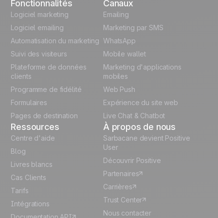
Fonctionnalités
Canaux
Automation
English
Logiciel marketing
templates
Emailing
Logiciel emailing
Marketing par SMS
Unlock the full use-case
Polish
Automatisation du marketing
WhatsApp
Suivi des visiteurs
Mobile wallet
German
Plateforme de données
Marketing d'applications
Italian
clients
mobiles
Programme de fidélité
Web Push
Español
Formulaires
Expérience du site web
Pages de destination
Live Chat & Chatbot
Ressources
À propos de nous
Centre d'aide
Sarbacane devient Positive
User
Blog
Découvrir Positive
Livres blancs
Partenaires
Cas Clients
Carrières
Tarifs
Trust Center
Intégrations
Nous contacter
Documentation API