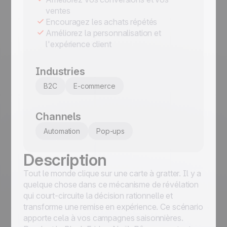
ventes
Encouragez les achats répétés
Améliorez la personnalisation et
l'expérience client
Industries
B2C
E-commerce
Channels
Automation
Pop-ups
Description
Tout le monde clique sur une carte à gratter. Il y a
quelque chose dans ce mécanisme de révélation
qui court-circuite la décision rationnelle et
transforme une remise en expérience. Ce scénario
apporte cela à vos campagnes saisonnières.