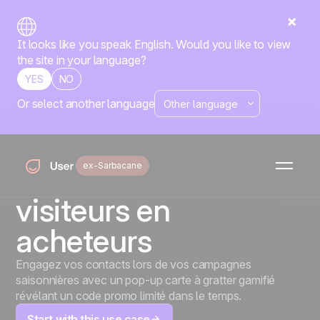
It looks like you speak English. Would you like to view
the site in your language?
YES
NO
Or select another language
Grattez pour révéler :
le pop-up saisonnier
ex-Sarbacane
qui transforme les
visiteurs en
acheteurs
Engagez vos contacts lors de vos campagnes
saisonnières avec un pop-up carte à gratter gamifié
révélant un code promo limité dans le temps.
Start with this use case