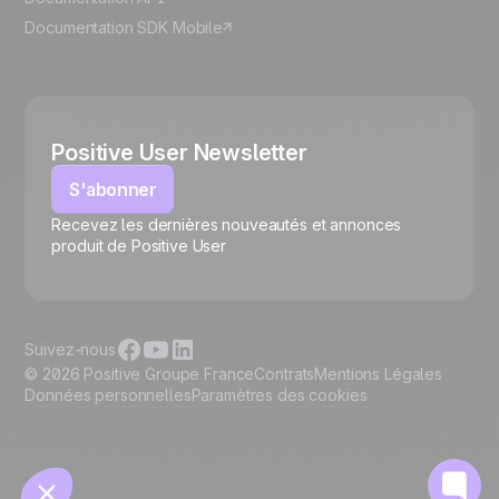
Documentation SDK Mobile
Positive User Newsletter
S'abonner
Recevez les dernières nouveautés et annonces
🍪
produit de Positive User
Suivez-nous
© 2026 Positive Groupe France
Contrats
Mentions Légales
Données personnelles
Paramètres des cookies
Gérer les cookies