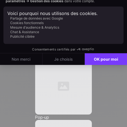
Fonction *
Email
*
Automation
Numéro de téléphone *
Pop-up
Friendly Captcha