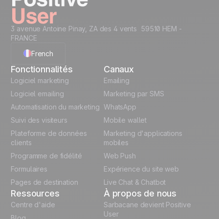
level...
Creative Assets like
Recommended Data
3 avenue Antoine Pinay, ZA des 4 vents 59510 HEM -
(ready HTML)
Structure
FRANCE
Code Snippets
Cheat Sheet
French
Fonctionnalités
Canaux
Automation
English
Logiciel marketing
templates
Emailing
Logiciel emailing
Marketing par SMS
Unlock the full use-case
Polish
Automatisation du marketing
WhatsApp
Suivi des visiteurs
Mobile wallet
German
Plateforme de données
Marketing d'applications
Italian
clients
mobiles
Programme de fidélité
Web Push
Español
Formulaires
Expérience du site web
Pages de destination
Live Chat & Chatbot
Ressources
À propos de nous
Centre d'aide
Sarbacane devient Positive
User
Blog