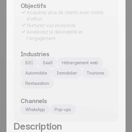
Objectifs
Acquérez plus de clients avec moins
d'effort
Nurturez vos prospects
Améliorez la délivrabilité et
l'engagement
Industries
B2C
SaaS
Hébergement web
Automobile
Immobilier
Tourisme
Restauration
Channels
WhatsApp
Pop-ups
Description