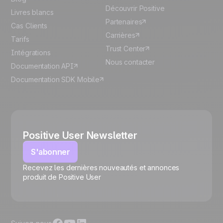
Découvrir Positive
Livres blancs
Partenaires
Cas Clients
Carrières
Tarifs
Trust Center
Intégrations
Nous contacter
Documentation API
Documentation SDK Mobile
Positive User Newsletter
S'abonner
Recevez les dernières nouveautés et annonces
🍪
produit de Positive User