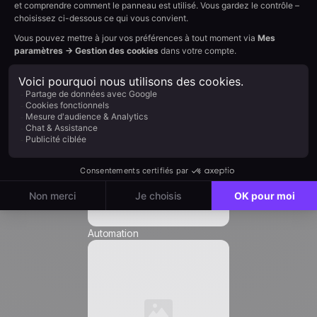
Nom
*
Entreprise
*
Fonction *
Email
*
Automation
Numéro de téléphone *