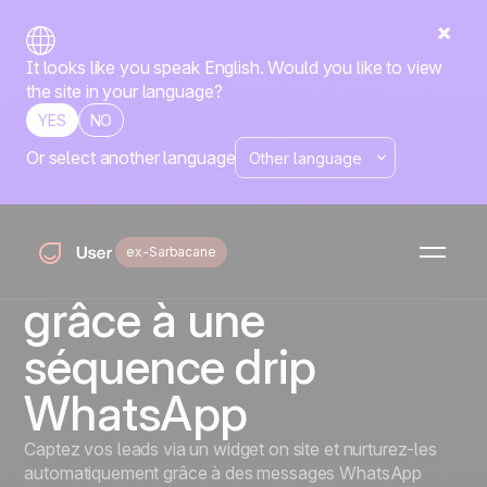
It looks like you speak English. Would you like to view
the site in your language?
YES
NO
Or select another language
Transformez vos
visiteurs anonymes
ex-Sarbacane
en leads nurturés
grâce à une
séquence drip
WhatsApp
Captez vos leads via un widget on site et nurturez-les
automatiquement grâce à des messages WhatsApp