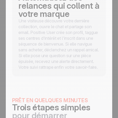
relances qui collent à
votre marque
Une visiteuse découvre votre dernière
collection, ouvre le chat et partage son
email. Positive User crée son profil, taggue
ses centres d'intérêt et l'inscrit dans une
séquence de bienvenue. Si elle navigue
sans acheter, déclenchez un rappel amical.
Si elle pose une question sur une pièce
épuisée, recevez une alerte directement.
Votre suivi rattrape enfin votre savoir-faire.
PRÊT EN QUELQUES MINUTES
Trois étapes simples
pour démarrer