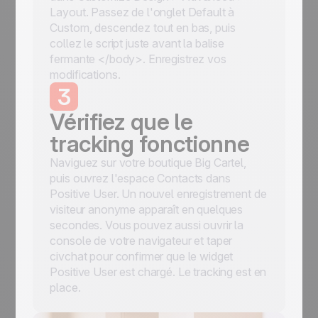
Layout. Passez de l'onglet Default à
Custom, descendez tout en bas, puis
collez le script juste avant la balise
fermante </body>. Enregistrez vos
modifications.
3
Vérifiez que le
tracking fonctionne
Naviguez sur votre boutique Big Cartel,
puis ouvrez l'espace Contacts dans
Positive User. Un nouvel enregistrement de
visiteur anonyme apparaît en quelques
secondes. Vous pouvez aussi ouvrir la
console de votre navigateur et taper
civchat pour confirmer que le widget
Positive User est chargé. Le tracking est en
place.