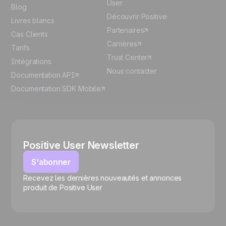
User
Blog
Découvrir Positive
Livres blancs
Partenaires
Cas Clients
Carrières
Tarifs
Trust Center
Intégrations
Nous contacter
Documentation API
Documentation SDK Mobile
Positive User Newsletter
S'abonner
Recevez les dernières nouveautés et annonces
🍪
produit de Positive User