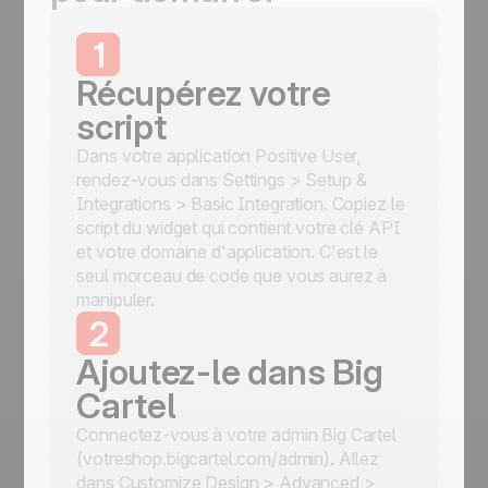
1
Récupérez votre
script
Dans votre application Positive User,
rendez-vous dans Settings > Setup &
Integrations > Basic Integration. Copiez le
script du widget qui contient votre clé API
et votre domaine d'application. C'est le
seul morceau de code que vous aurez à
manipuler.
2
Ajoutez-le dans Big
Cartel
Connectez-vous à votre admin Big Cartel
(votreshop.bigcartel.com/admin). Allez
dans Customize Design > Advanced >