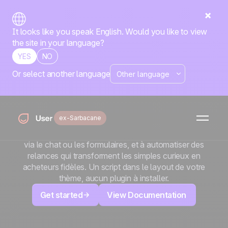
It looks like you speak English. Would you like to view
the site in your language?
YES
NO
Or select another language
x
Big Cartel
Sachez qui parcourt votre boutique et ce qui attire l'œil.
ex-Sarbacane
Ajoutez Positive User à votre boutique Big Cartel et
commencez à suivre chaque visiteur, à capter vos leads
via le chat ou les formulaires, et à automatiser des
relances qui transforment les simples curieux en
acheteurs fidèles. Un script dans le layout de votre
thème, aucun plugin à installer.
Get started
View Documentation