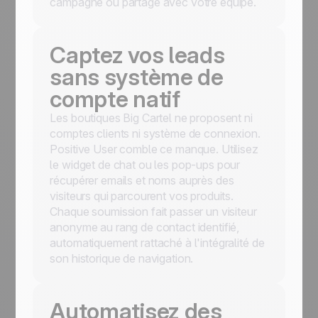
campagne ou partagé avec votre équipe.
Captez vos leads
sans système de
compte natif
Les boutiques Big Cartel ne proposent ni
comptes clients ni système de connexion.
Positive User comble ce manque. Utilisez
le widget de chat ou les pop-ups pour
récupérer emails et noms auprès des
visiteurs qui parcourent vos produits.
Chaque soumission fait passer un visiteur
anonyme au rang de contact identifié,
automatiquement rattaché à l'intégralité de
son historique de navigation.
Automatisez des