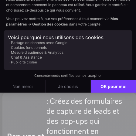
: Configurez les relances
email pour les leads
Comment
captés sur votre
fonctionne
boutique Big Cartel :
l'emailing
modèles, règles d'envoi
?
et bases de délivrabilité.
Voir le tutoriel →
: Créez des formulaires
de capture de leads et
des pop-ups qui
fonctionnent en