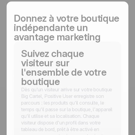
Donnez à votre boutique
indépendante un
avantage marketing
Suivez chaque
visiteur sur
l'ensemble de votre
boutique
Dès qu'un visiteur arrive sur votre boutique
Big Cartel, Positive User enregistre son
parcours : les produits qu'il consulte, le
temps qu'il passe sur la boutique, l'appareil
qu'il utilise et sa localisation. Chaque
visiteur dispose d'un profil dans votre
tableau de bord, prêt à être activé en