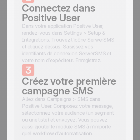
Connectez dans
Positive User
Dans votre application Positive User,
rendez-vous dans Settings > Setup &
Integrations. Trouvez l’icône SerwerSMS
et cliquez dessus. Saisissez vos
identifiants de connexion SerwerSMS et
votre nom d’expéditeur. Enregistrez.
3
Créez votre première
campagne SMS
Allez dans Campaigns > SMS dans
Positive User. Composez votre message,
sélectionnez votre audience (un segment
ou une liste) et envoyez. Vous pouvez
aussi ajouter le module SMS à n’importe
quel workflow d’automatisation.