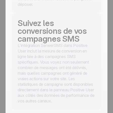
déposer.
Suivez les
conversions de vos
campagnes SMS
L’intégration SerwerSMS dans Positive
User inclut la mesure de conversion en
ligne liée à des campagnes SMS
spécifiques. Vous voyez non seulement
combien de messages ont été délivrés,
mais quelles campagnes ont généré de
vraies actions sur votre site. Les
statistiques de campagne sont disponibles
directement dans le panneau Positive User
aux côtés des données de performance de
vos autres canaux.