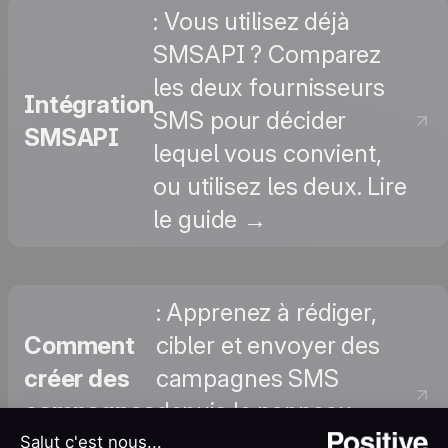
: Vous utilisez déjà
SMSAPI ? Comparez
les deux fournisseurs
Intégration
SMS pour décider
SMSAPI
lequel vous convient,
ou utilisez les deux. Lire
le guide →
: Apprenez à rédiger,
Comment
cibler et envoyer des
créer des
campagnes SMS
campagnes
depuis le panneau
SMS
Positive User. Lire le