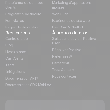
Plateforme de données
Marketing d'applications
Italian
clients
mobiles
Programme de fidélité
Web Push
Español
Formulaires
Expérience du site web
Pages de destination
Live Chat & Chatbot
Ressources
À propos de nous
Centre d'aide
Sarbacane devient Positive
User
Blog
Découvrir Positive
Livres blancs
Partenaires
Cas Clients
Carrières
Tarifs
Trust Center
Intégrations
Nous contacter
Documentation API
Documentation SDK Mobile