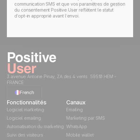
communication SMS et que vos paramètres de gestion
du consentement Positive User reflètent le statut
d’opt-in approprié avant l’envoi.
3 avenue Antoine Pinay, ZA des 4 vents 59510 HEM -
FRANCE
French
Fonctionnalités
Canaux
English
Logiciel marketing
Emailing
Logiciel emailing
Marketing par SMS
Polish
Automatisation du marketing
WhatsApp
Suivi des visiteurs
Mobile wallet
German