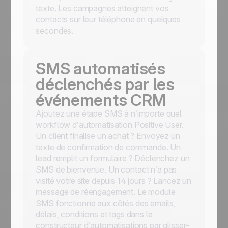
texte. Les campagnes atteignent vos
contacts sur leur téléphone en quelques
secondes.
SMS automatisés
déclenchés par les
événements CRM
Ajoutez une étape SMS à n’importe quel
workflow d’automatisation Positive User.
Un client finalise un achat ? Envoyez un
texte de confirmation de commande. Un
lead remplit un formulaire ? Déclenchez un
SMS de bienvenue. Un contact n’a pas
visité votre site depuis 14 jours ? Lancez un
message de réengagement. Le module
SMS fonctionne aux côtés des emails,
délais, conditions et tags dans le
constructeur d’automatisations par glisser-