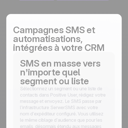
Campagnes SMS et
automatisations,
intégrées à votre CRM
SMS en masse vers
n’importe quel
segment ou liste
Sélectionnez un segment ou une liste de
contacts dans Positive User, rédigez votre
message et envoyez. Le SMS passe par
l’infrastructure SerwerSMS avec votre
nom d’expéditeur configuré. Vous utilisez
le même ciblage d’audience que pour les
emails, désormais étendu aux messages