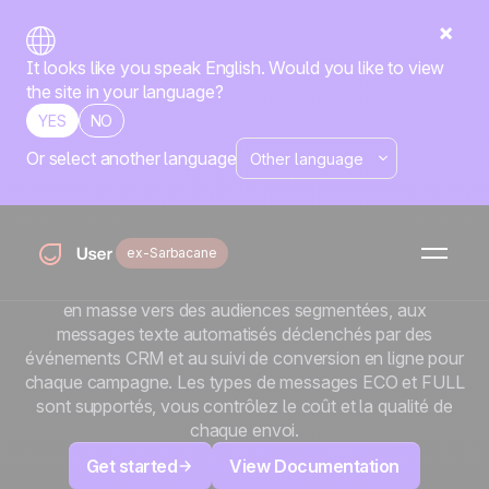
It looks like you speak English. Would you like to view
the site in your language?
YES
NO
Or select another language
x
SerwerSMS
Envoyez des SMS via une passerelle européenne de
ex-Sarbacane
confiance sans quitter Positive User. Connectez votre
compte SerwerSMS et accédez aux campagnes SMS
en masse vers des audiences segmentées, aux
messages texte automatisés déclenchés par des
événements CRM et au suivi de conversion en ligne pour
chaque campagne. Les types de messages ECO et FULL
sont supportés, vous contrôlez le coût et la qualité de
chaque envoi.
Get started
View Documentation