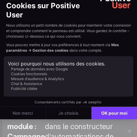
guide →
Comment
: Envoyez un SMS
envoyer un
direct à un contact
SMS à un
individuel depuis son
seul
profil. Voir le tutoriel
utilisateur
→
: Référence détaillée du
Guide du
module d’action SMS
module :
dans le constructeur
Campagne
d’automatisations de