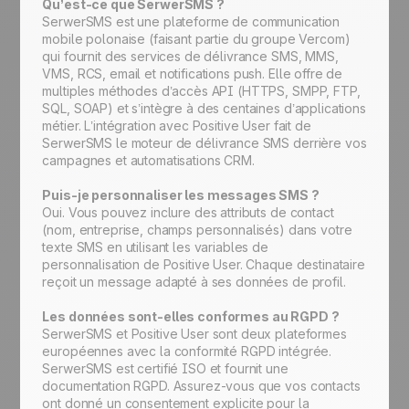
Qu’est-ce que SerwerSMS ?
SerwerSMS est une plateforme de communication
mobile polonaise (faisant partie du groupe Vercom)
qui fournit des services de délivrance SMS, MMS,
VMS, RCS, email et notifications push. Elle offre de
multiples méthodes d’accès API (HTTPS, SMPP, FTP,
SQL, SOAP) et s’intègre à des centaines d’applications
métier. L’intégration avec Positive User fait de
SerwerSMS le moteur de délivrance SMS derrière vos
campagnes et automatisations CRM.
Puis-je personnaliser les messages SMS ?
Oui. Vous pouvez inclure des attributs de contact
(nom, entreprise, champs personnalisés) dans votre
texte SMS en utilisant les variables de
personnalisation de Positive User. Chaque destinataire
reçoit un message adapté à ses données de profil.
Les données sont-elles conformes au RGPD ?
SerwerSMS et Positive User sont deux plateformes
européennes avec la conformité RGPD intégrée.
SerwerSMS est certifié ISO et fournit une
documentation RGPD. Assurez-vous que vos contacts
ont donné un consentement explicite pour la