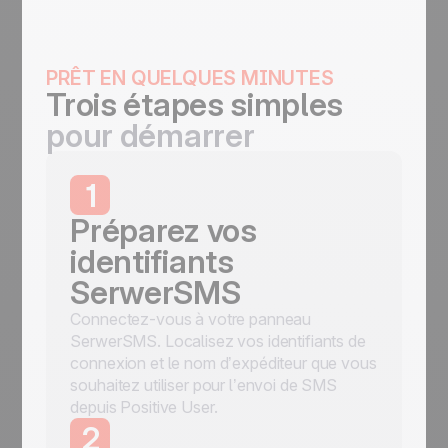
PRÊT EN QUELQUES MINUTES
Trois étapes simples
pour démarrer
1
Préparez vos
identifiants
SerwerSMS
Connectez-vous à votre panneau
SerwerSMS. Localisez vos identifiants de
connexion et le nom d’expéditeur que vous
souhaitez utiliser pour l’envoi de SMS
depuis Positive User.
2