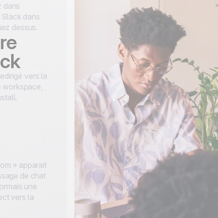
z dans
z Slack dans
quez dessus.
re
ack
edirigé vers la
e workspace,
stall.
om » apparait
ssage de chat
sormais une
ect vers la