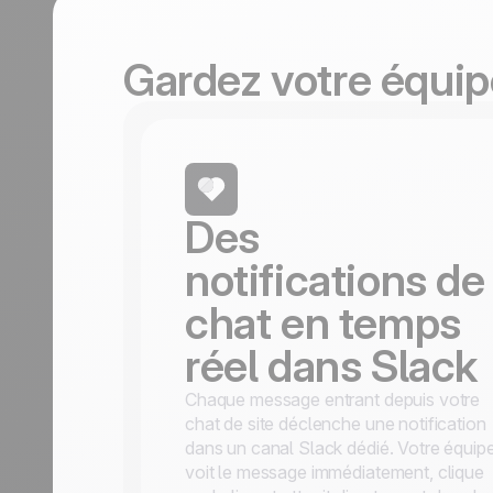
durables.
En savoir plus
Tourisme
Découvrir
Gardez votre équi
Des
notifications de
chat en temps
réel dans Slack
Chaque message entrant depuis votre
chat de site déclenche une notification
dans un canal Slack dédié. Votre équip
voit le message immédiatement, clique