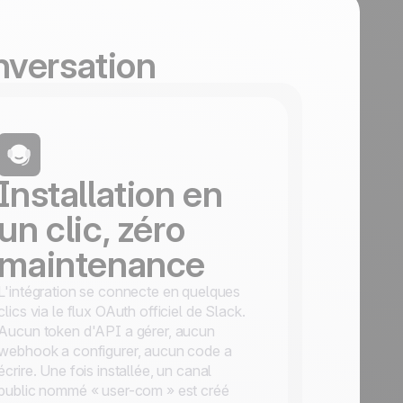
nversation
Installation en
un clic, zéro
maintenance
L'intégration se connecte en quelques
clics via le flux OAuth officiel de Slack.
Aucun token d'API a gérer, aucun
webhook a configurer, aucun code a
écrire. Une fois installée, un canal
public nommé « user-com » est créé