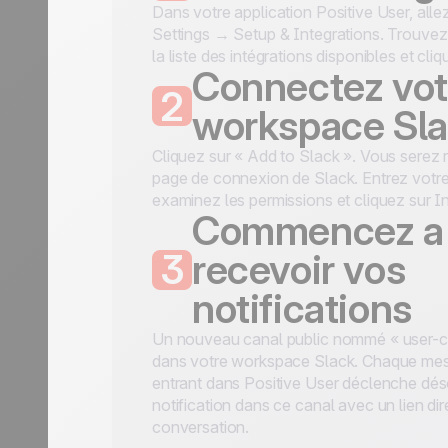
Dans votre application Positive User, alle
Settings → Setup & Integrations. Trouve
la liste des intégrations disponibles et cli
Connectez vot
2
workspace Sl
Cliquez sur « Add to Slack ». Vous serez r
page de connexion de Slack. Entrez votr
examinez les permissions et cliquez sur In
Commencez a
3
recevoir vos
notifications
Un nouveau canal public nommé « user-c
dans votre workspace Slack. Chaque me
entrant dans Positive User déclenche dé
notification dans ce canal avec un lien dir
conversation.