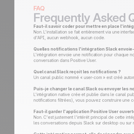
FAQ
Frequently Asked 
Faut-il savoir coder pour mettre en place l'inté
Non. L'installation se fait entièrement via une inte
d'API, aucun webhook, aucun code.
Quelles notifications l'intégration Slack envoie-
L'intégration envoie une notification pour chaque no
conversation dans Positive User.
Quel canal Slack reçoit les notifications ?
Un canal public nommé « user-com » est créé automa
Puis-je changer le canal Slack ou envoyer les no
L'intégration native crée et publie dans le canal p
notifications filtrées), vous pouvez construire une c
Faut-il garder l'application Positive User ouvert
Non. C'est justement l'intérét principal de cette int
les conversations depuis Slack sur desktop ou sur 