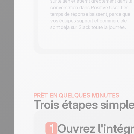
sur le lien et atterrit directement dans la
conversation dans Positive User. Les
temps de réponse baissent, parce que
vos équipes support et commerciale
sont déja sur Slack toute la journée.
PRÊT EN QUELQUES MINUTES
Trois étapes simpl
1
Ouvrez l'intég