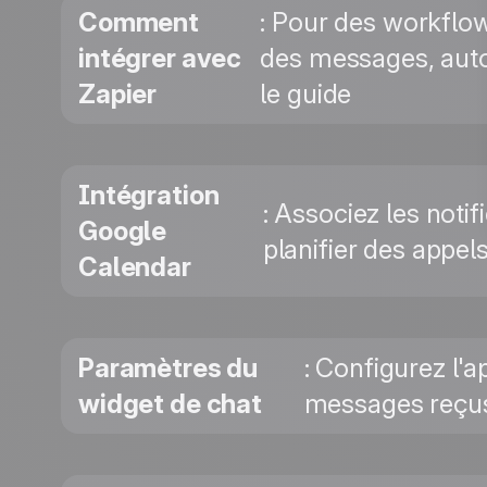
Comment
: Pour des workflo
intégrer avec
des messages, autom
Zapier
le guide
Intégration
: Associez les noti
Google
planifier des appels
Calendar
Paramètres du
: Configurez l'a
widget de chat
messages reçus 