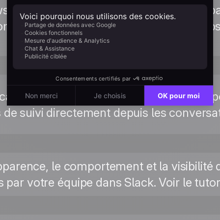
ws Slack avancés (routage personnalisé pa
atisations multi-étapes), connectez Posit
fications Slack a la réservation calendrier
 de suivi directement depuis les conversati
pparence, le comportement et la visibilité
par votre équipe dans Slack. Voir le tutor