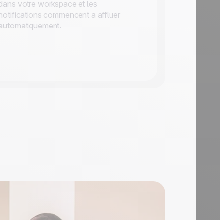
dans votre workspace et les
notifications commencent a affluer
automatiquement.