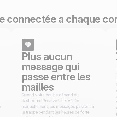
100% développé et
4.8
Trustpilot
hébergé en Europe
Certifié ISO 27001
pe connectée a chaque co
Plus aucun
message qui
passe entre les
mailles
Quand votre équipe dépend du
dashboard Positive User vérifié
e
manuellement, les messages passent a
la trappe pendant les heures de forte