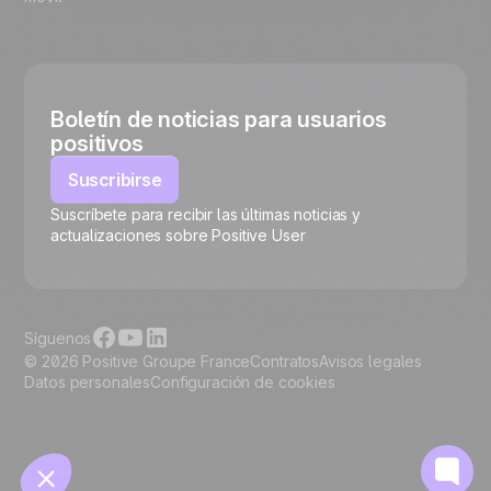
Boletín de noticias para usuarios
positivos
Suscribirse
Suscríbete para recibir las últimas noticias y
🍪
actualizaciones sobre Positive User
Síguenos
© 2026 Positive Groupe France
Contratos
Avisos legales
Datos personales
Configuración de cookies
Gestionar cookies