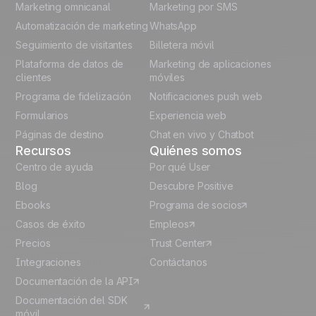
Marketing omnicanal
Marketing por SMS
French
Automatización de marketing
WhatsApp
Seguimiento de visitantes
Billetera móvil
Polish
Plataforma de datos de
Marketing de aplicaciones
German
clientes
móviles
Programa de fidelización
Notificaciones push web
Italian
Formularios
Experiencia web
Páginas de destino
Chat en vivo y Chatbot
Recursos
Quiénes somos
Centro de ayuda
Por qué User
Blog
Descubre Positive
Ebooks
Programa de socios
Casos de éxito
Empleos
Precios
Trust Center
Integraciones
Contáctanos
Documentación de la API
Documentación del SDK
móvil