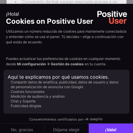
Conversión de trial a pago mejorada gracias a un
onboarding más preciso
{{QUOTE-TESTI-2}}
Resumir con IA:
Example H2
Read other
customer
stories
View all