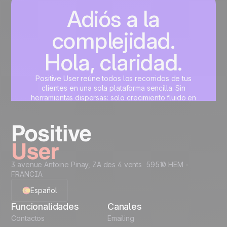
Adiós a la
complejidad.
Hola, claridad.
Positive User reúne todos los recorridos de tus
clientes en una sola plataforma sencilla. Sin
herramientas dispersas: solo crecimiento fluido en
marketing, ventas, producto y soporte.
Crea tu cuenta gratis
3 avenue Antoine Pinay, ZA des 4 vents 59510 HEM -
FRANCIA
Español
Funcionalidades
Canales
English
Contactos
Emailing