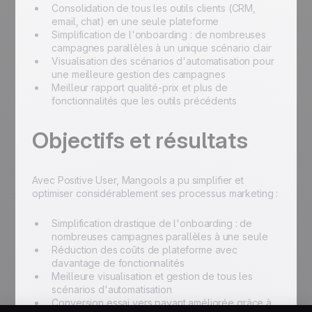
Consolidation de tous les outils clients (CRM,
email, chat) en une seule plateforme
Simplification de l'onboarding : de nombreuses
campagnes parallèles à un unique scénario clair
Visualisation des scénarios d'automatisation pour
une meilleure gestion des campagnes
Meilleur rapport qualité-prix et plus de
fonctionnalités que les outils précédents
Objectifs et résultats
Avec Positive User, Mangools a pu simplifier et
optimiser considérablement ses processus marketing :
Simplification drastique de l'onboarding : de
nombreuses campagnes parallèles à une seule
Réduction des coûts de plateforme avec
davantage de fonctionnalités
Meilleure visualisation et gestion de tous les
scénarios d'automatisation
Conversion essai vers payant améliorée grâce à