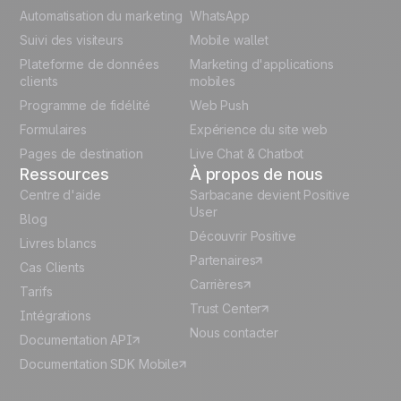
Polish
Automatisation du marketing
WhatsApp
Suivi des visiteurs
Mobile wallet
German
Plateforme de données
Marketing d'applications
Italian
clients
mobiles
Programme de fidélité
Web Push
Español
Formulaires
Expérience du site web
Pages de destination
Live Chat & Chatbot
Ressources
À propos de nous
Centre d'aide
Sarbacane devient Positive
User
Blog
Découvrir Positive
Livres blancs
Partenaires
Cas Clients
Carrières
Tarifs
Trust Center
Intégrations
Nous contacter
Documentation API
Documentation SDK Mobile