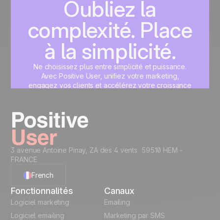
Oubliez la
complexité. Place
à la simplicité.
Ne choisissez plus entre simplicité et puissance.
Avec Positive User, unifiez votre marketing,
engagez vos clients et accélérez votre croissance
sur une interface unique, pensée pour vous.
Commencez maintenant
3 avenue Antoine Pinay, ZA des 4 vents 59510 HEM -
FRANCE
French
Fonctionnalités
Canaux
English
Logiciel marketing
Emailing
Logiciel emailing
Marketing par SMS