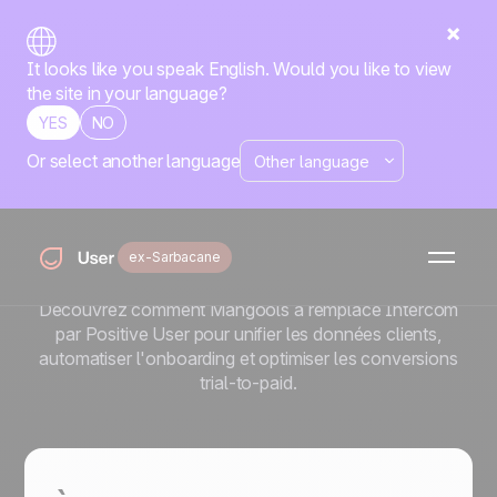
It looks like you speak English. Would you like to view
the site in your language?
YES
NO
Or select another language
Comment Mangools utilise
des touchpoints
automatisés pour activer
ex-Sarbacane
ses clients
Découvrez comment Mangools a remplacé Intercom
par Positive User pour unifier les données clients,
automatiser l'onboarding et optimiser les conversions
trial-to-paid.