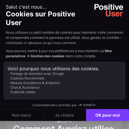
un onboarding plus précis
{{QUOTE-TESTI-2}}
Résumer avec l'IA :
Example H2
Read other
customer
stories
View all
Comment Avoriaz utilise