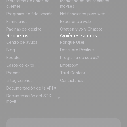
Plataforma de datos de
Marketing de aplicaciones
German
clientes
móviles
Programa de fidelización
Notificaciones push web
Italian
Formularios
Experiencia web
Páginas de destino
Chat en vivo y Chatbot
Recursos
Quiénes somos
Centro de ayuda
Por qué User
Blog
Descubre Positive
Ebooks
Programa de socios
Casos de éxito
Empleos
Precios
Trust Center
Integraciones
Contáctanos
Documentación de la API
Documentación del SDK
móvil