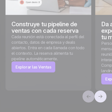
Construye tu pipeline de
Da 
ventas con cada reserva
exp
tu 
Cada reunión está conectada al perfil del
contacto, datos de empresa y deals
Perso
abiertos. Entra en cada llamada con todo
mensa
el contexto. La reserva alimenta tu
reuni
pipeline automáticamente.
intera
Compar
Explorar las Ventas
landi
Exp