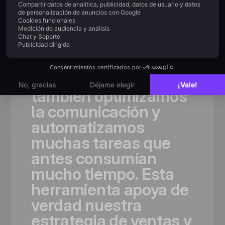
«Gracias
a
Positive
User,
no
solo
ampliamos
significativamente
nuestra
base
de
audiencia,
sino
que
también
optimizamos
la
comunicación
y
automatizamos
muchas
tareas
que
antes
consumían
mucho
tiempo.
Esta
herramienta
apoya
de
verdad
nuestra
estrategia
de
ventas
y