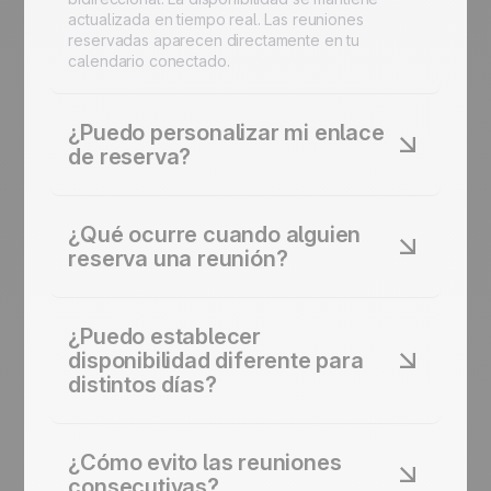
actualizada en tiempo real. Las reuniones
reservadas aparecen directamente en tu
calendario conectado.
¿Puedo personalizar mi enlace
de reserva?
Sí. Obtienes una URL de reserva personalizada
que puedes personalizar con un mensaje de
¿Qué ocurre cuando alguien
bienvenida y horarios de trabajo específicos.
reserva una reunión?
Controla qué días pueden reservar los
prospectos.
Tres cosas ocurren automáticamente. La reunión
aparece en tu calendario conectado. Se crea
¿Puedo establecer
una tarea en Positive User. La reunión está
disponibilidad diferente para
vinculada al perfil del contacto para tener el
distintos días?
contexto completo.
Sí. Activa o desactiva días específicos de la
semana. Establece horas de inicio y fin
¿Cómo evito las reuniones
personalizadas para cada día. Reuniones por la
consecutivas?