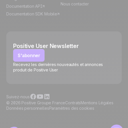
Nous contacter
Documentation API
Documentation SDK Mobile
Positive User Newsletter
S'abonner
Recevez les dernières nouveautés et annonces
🍪
produit de Positive User
Suivez-nous
© 2026 Positive Groupe France
Contrats
Mentions Légales
Données personnelles
Paramètres des cookies
Gérer les cookies