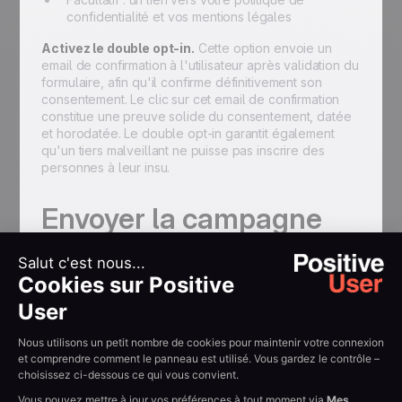
confidentialité et vos mentions légales
Activez le double opt-in.
Cette option envoie un
email de confirmation à l'utilisateur après validation du
formulaire, afin qu'il confirme définitivement son
consentement. Le clic sur cet email de confirmation
constitue une preuve solide du consentement, datée
et horodatée. Le double opt-in garantit également
qu'un tiers malveillant ne puisse pas inscrire des
personnes à leur insu.
Envoyer la campagne
de reconfirmation
Une fois votre formulaire créé et publié, envoyez une
campagne email à votre base de contacts existante.
Cette campagne doit :
Expliquer clairement pourquoi vous leur envoyez
ce message (mise en conformité RGPD)