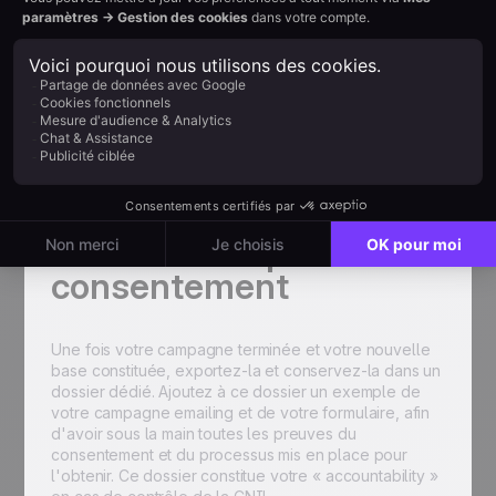
Contenir un bouton renvoyant vers votre
formulaire de réconfirmation
Être envoyée dans un délai raisonnable avant la
date d'entrée en vigueur de vos nouvelles
pratiques
Seuls les contacts qui auront rempli le formulaire et
confirmé leur consentement resteront dans votre liste
active. Les autres seront automatiquement exclus de
vos prochains envois.
Conserver la preuve du
consentement
Une fois votre campagne terminée et votre nouvelle
base constituée, exportez-la et conservez-la dans un
dossier dédié. Ajoutez à ce dossier un exemple de
votre campagne emailing et de votre formulaire, afin
d'avoir sous la main toutes les preuves du
consentement et du processus mis en place pour
l'obtenir. Ce dossier constitue votre « accountability »