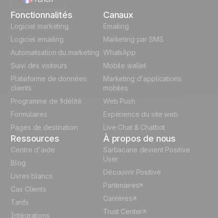
Fonctionnalités
Canaux
English
Logiciel marketing
Emailing
Logiciel emailing
Marketing par SMS
Polish
Automatisation du marketing
WhatsApp
Suivi des visiteurs
Mobile wallet
German
Plateforme de données
Marketing d'applications
Italian
clients
mobiles
Programme de fidélité
Web Push
Español
Formulaires
Expérience du site web
Pages de destination
Live Chat & Chatbot
Ressources
À propos de nous
Centre d'aide
Sarbacane devient Positive
User
Blog
Découvrir Positive
Livres blancs
Partenaires
Cas Clients
Carrières
Tarifs
Trust Center
Intégrations