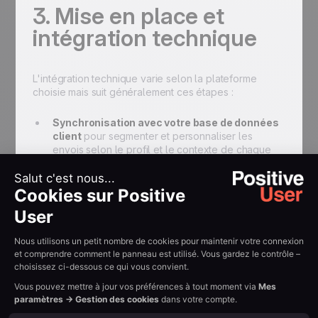
3. Mise en place et
intégration technique
L'intégration technique varie selon la plateforme
choisie mais suit généralement ces étapes :
Synchronisation avec votre base de données
client
pour segmenter et personnaliser les
envois selon le profil et le contexte de chaque
destinataire
Configuration des triggers (déclencheurs)
basés sur des actions spécifiques des clients
(validation de commande, changement de statut)
ou des dates importantes (rappel J-1 de rendez-
vous)
Personnalisation des messages
: intégrez le
prénom du client, le numéro de commande, la
date de livraison ou le lien de suivi pour rendre
chaque SMS utile et reconnaissable
Test et validation
sur un panel de destinataires
réels avant le déploiement en production, pour