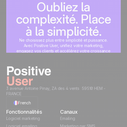
Oubliez la
complexité. Place
à la simplicité.
Ne choisissez plus entre simplicité et puissance.
Avec Positive User, unifiez votre marketing,
engagez vos clients et accélérez votre croissance
sur une interface unique, pensée pour vous.
Commencez maintenant
3 avenue Antoine Pinay, ZA des 4 vents 59510 HEM -
FRANCE
French
Fonctionnalités
Canaux
English
Logiciel marketing
Emailing
Logiciel emailing
Marketing par SMS