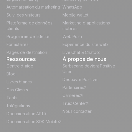
Polish
Automatisation du marketing
WhatsApp
Suivi des visiteurs
Mobile wallet
German
Plateforme de données
Marketing d'applications
Italian
clients
mobiles
Programme de fidélité
Web Push
Español
Formulaires
Expérience du site web
Pages de destination
Live Chat & Chatbot
Ressources
À propos de nous
Centre d'aide
Sarbacane devient Positive
User
Blog
Découvrir Positive
Livres blancs
Partenaires
Cas Clients
Carrières
Tarifs
Trust Center
Intégrations
Nous contacter
Documentation API
Documentation SDK Mobile