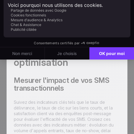
vérifier le rendu, la délivrabilité et la cohérence
des données dynamiques
Conseil pratique : commencez par un seul cas
d'usage (par exemple, la confirmation de
commande), mesurez les résultats, puis étendez
progressivement à d'autres étapes du parcours client.
4. Suivi, analyse et
optimisation
Mesurer l'impact de vos SMS
transactionnels
Suivez des indicateurs clés tels que le taux de
délivrance, le taux de clic sur les liens courts, et la
satisfaction client via des enquêtes post-message
pour évaluer l'efficacité de vos SMS. Croisez ces
données avec des indicateurs métier : évolution du
volume d'appels entrants, taux de no-show, délai