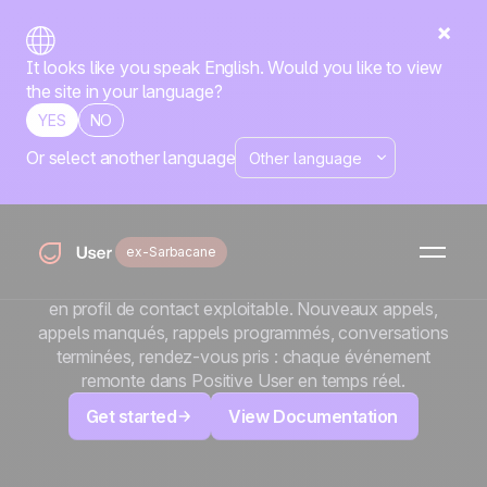
It looks like you speak English. Would you like to view
the site in your language?
YES
NO
Or select another language
x
CallPage
Vos visiteurs vous appellent. Faites en sorte que chaque
ex-Sarbacane
appel compte. Connectez CallPage à Positive User via
Zapier et transformez chaque interaction téléphonique
en profil de contact exploitable. Nouveaux appels,
appels manqués, rappels programmés, conversations
terminées, rendez-vous pris : chaque événement
remonte dans Positive User en temps réel.
Get started
View Documentation