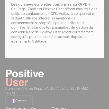
Les données sont-elles conformes au RGPD ?
CallPage, Zapier et Positive User offrent tous trois des
outils de conformité au RGPD. Veillez à ce que votre
widget CallPage intègre les mentions de
consentement appropriées pour la collecte de
données, et à ce que les paramètres de gestion du
consentement de Positive User soient correctement
configurés pour les données arrivant depuis les
événements CallPage.
3 avenue Antoine Pinay, ZA des 4 vents 59510 HEM -
FRANCE
French
Fonctionnalités
Canaux