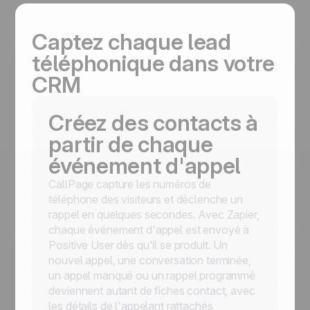
Captez chaque lead
téléphonique dans votre
CRM
Créez des contacts à
partir de chaque
événement d'appel
CallPage capture les numéros de
téléphone des visiteurs et déclenche un
rappel en quelques secondes. Avec Zapier,
chaque événement d'appel est envoyé à
Positive User dès qu'il se produit. Un
nouvel appel, une conversation terminée,
un appel manqué ou un rappel programmé
deviennent autant de fiches contact, avec
les détails de l'appelant rattachés