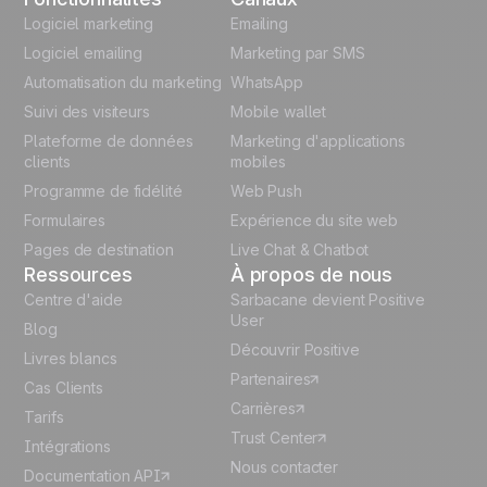
English
Logiciel marketing
Emailing
Logiciel emailing
Marketing par SMS
Polish
Automatisation du marketing
WhatsApp
Suivi des visiteurs
Mobile wallet
German
Plateforme de données
Marketing d'applications
Italian
clients
mobiles
Programme de fidélité
Web Push
Español
Formulaires
Expérience du site web
Pages de destination
Live Chat & Chatbot
Ressources
À propos de nous
Centre d'aide
Sarbacane devient Positive
User
Blog
Découvrir Positive
Livres blancs
Partenaires
Cas Clients
Carrières
Tarifs
Trust Center
Intégrations
Nous contacter
Documentation API