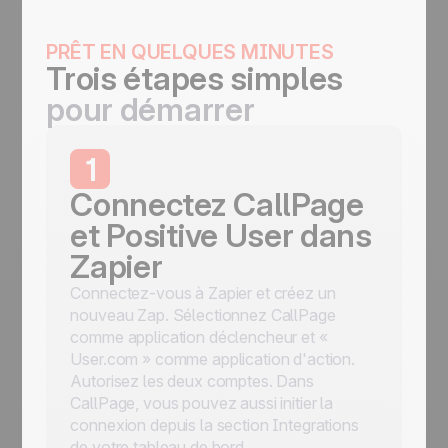
PRÊT EN QUELQUES MINUTES
Trois étapes simples
pour démarrer
1
Connectez CallPage
et Positive User dans
Zapier
Connectez-vous à Zapier et créez un
nouveau Zap. Sélectionnez CallPage
comme application déclencheur et «
User.com » comme application d'action.
Autorisez les deux comptes. Dans
CallPage, vous pouvez aussi initier la
connexion depuis la section Integrations
de votre tableau de bord.