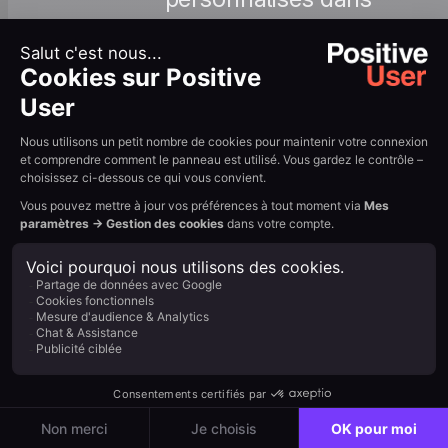
Positive User (par
Que sont les
exemple «
événements
call_completed » ou «
et comment
callback_missed »)
les créer
que les interactions
CallPage pourront
déclencher via Zapier.
Voir le tutoriel →
: Configurez des
automatisations
dans Positive