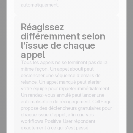
automatiquement.
Réagissez
différemment selon
l'issue de chaque
appel
Tous les appels ne se terminent pas de la
même façon. Un appel abouti peut
déclencher une séquence d'emails de
relance. Un appel manqué peut alerter
votre équipe pour rappeler immédiatement.
Un rendez-vous annulé peut lancer une
automatisation de réengagement. CallPage
propose des déclencheurs granulaires pour
chaque issue d'appel, afin que vos
workflows Positive User répondent
exactement à ce qui s'est passé.