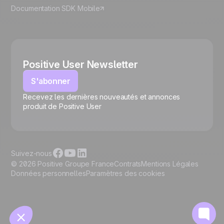
Documentation SDK Mobile
Positive User Newsletter
S'abonner
Recevez les dernières nouveautés et annonces
🍪
produit de Positive User
Suivez-nous
© 2026 Positive Groupe France
Contrats
Mentions Légales
Données personnelles
Paramètres des cookies
Gérer les cookies