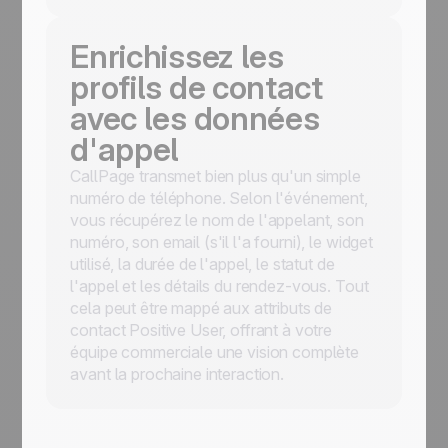
Enrichissez les
profils de contact
avec les données
d'appel
CallPage transmet bien plus qu'un simple
numéro de téléphone. Selon l'événement,
vous récupérez le nom de l'appelant, son
numéro, son email (s'il l'a fourni), le widget
utilisé, la durée de l'appel, le statut de
l'appel et les détails du rendez-vous. Tout
cela peut être mappé aux attributs de
contact Positive User, offrant à votre
équipe commerciale une vision complète
avant la prochaine interaction.