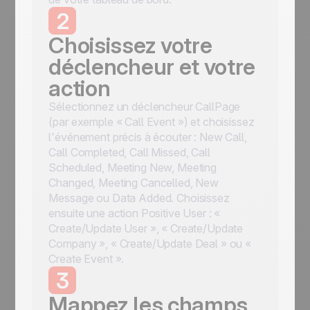
2
Choisissez votre
déclencheur et votre
action
Sélectionnez un déclencheur CallPage
(par exemple « Call Event ») et choisissez
l'événement précis à écouter : New Call,
Call Completed, Call Missed, Call
Scheduled, Meeting New, Meeting
Changed, Meeting Cancelled, New
Message ou Data Added. Choisissez
ensuite une action Positive User : «
Create/Update User », « Create/Update
Company », « Create/Update Deal » ou «
Create Event ».
3
Mappez les champs,