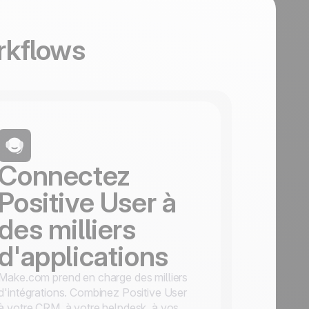
rkflows
Connectez
Positive User à
des milliers
d'applications
Make.com prend en charge des milliers
d'intégrations. Combinez Positive User
à votre CRM, à votre helpdesk, à vos