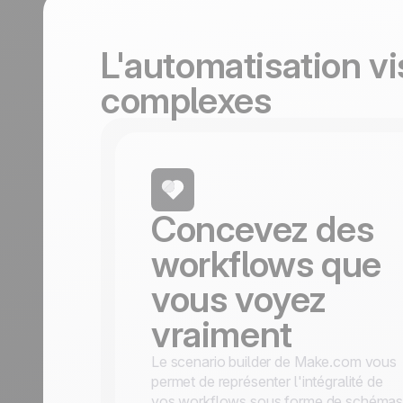
durables.
En savoir plus
Tourisme
Découvrir
L'automatisation v
complexes
Concevez des
workflows que
vous voyez
vraiment
Le scenario builder de Make.com vous
permet de représenter l'intégralité de
vos workflows sous forme de schéma