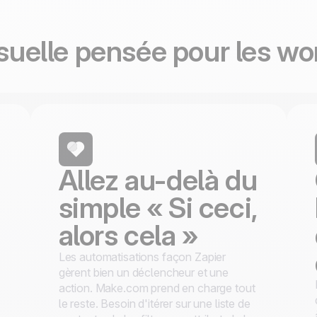
100% développé et
4.8
Trustpilot
hébergé en Europe
Certifié ISO 27001
isuelle pensée pour les wo
Allez au-delà du
simple « Si ceci,
alors cela »
Les automatisations façon Zapier
gèrent bien un déclencheur et une
action. Make.com prend en charge tout
le reste. Besoin d'itérer sur une liste de
s