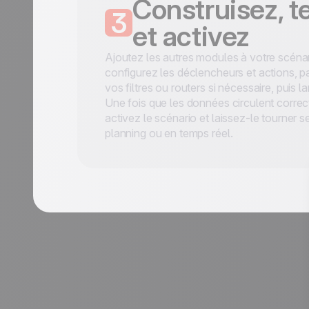
Construisez, t
3
et activez
Ajoutez les autres modules à votre scénar
configurez les déclencheurs et actions, 
vos filtres ou routers si nécessaire, puis l
Une fois que les données circulent corre
activez le scénario et laissez-le tourner s
planning ou en temps réel.