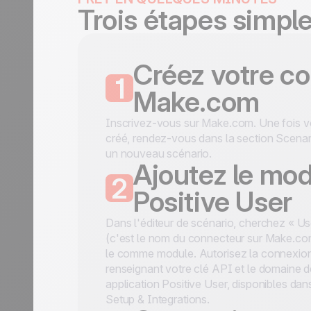
Trois étapes simpl
Créez votre c
1
Make.com
Inscrivez-vous sur Make.com. Une fois 
créé, rendez-vous dans la section Scenar
un nouveau scénario.
Ajoutez le mo
2
Positive User
Dans l'éditeur de scénario, cherchez « U
(c'est le nom du connecteur sur Make.com
le comme module. Autorisez la connexio
renseignant votre clé API et le domaine d
application Positive User, disponibles dan
Setup & Integrations.