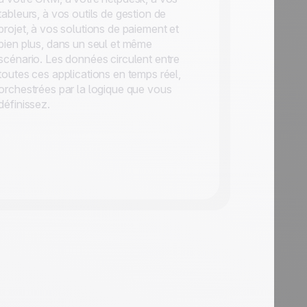
tableurs, à vos outils de gestion de
projet, à vos solutions de paiement et
bien plus, dans un seul et même
scénario. Les données circulent entre
toutes ces applications en temps réel,
orchestrées par la logique que vous
définissez.