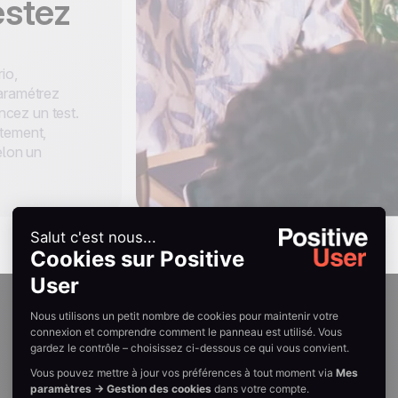
estez
io,
paramétrez
ancez un test.
ctement,
elon un