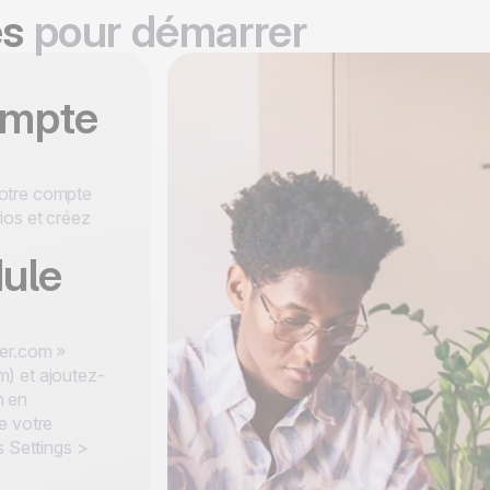
es
pour démarrer
ompte
votre compte
ios et créez
dule
ser.com »
) et ajoutez-
n en
e votre
s Settings >