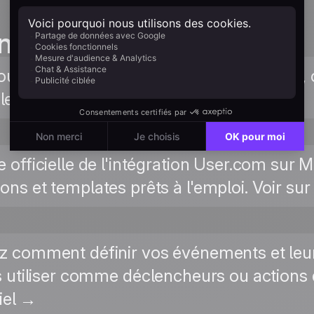
n guides
pour connecter Positive User à Make.com, 
le User.com. Lire le guide →
e officielle de l'intégration User.com sur
ions et templates prêts à l'emploi. Voir s
 comment définir vos événements et leurs
s utiliser comme déclencheurs ou actions
riel →