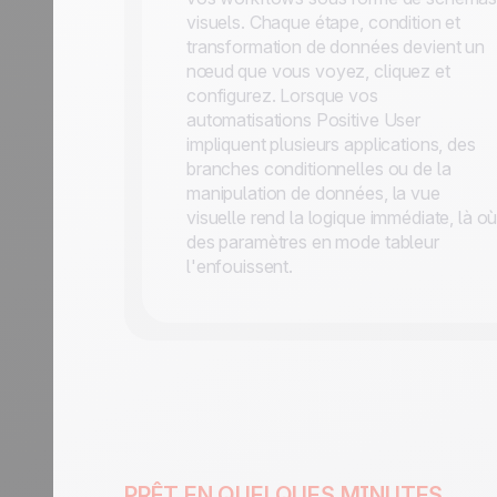
visuels. Chaque étape, condition et
transformation de données devient un
nœud que vous voyez, cliquez et
configurez. Lorsque vos
automatisations Positive User
impliquent plusieurs applications, des
branches conditionnelles ou de la
manipulation de données, la vue
visuelle rend la logique immédiate, là o
des paramètres en mode tableur
l'enfouissent.
PRÊT EN QUELQUES MINUTES