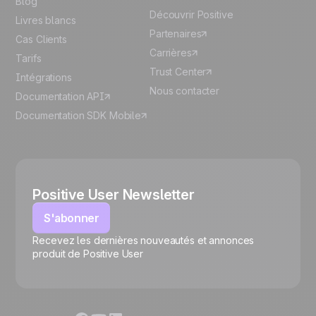
Blog
Découvrir Positive
Livres blancs
Partenaires
Cas Clients
Carrières
Tarifs
Trust Center
Intégrations
Nous contacter
Documentation API
Documentation SDK Mobile
Positive User Newsletter
S'abonner
Recevez les dernières nouveautés et annonces
🍪
produit de Positive User