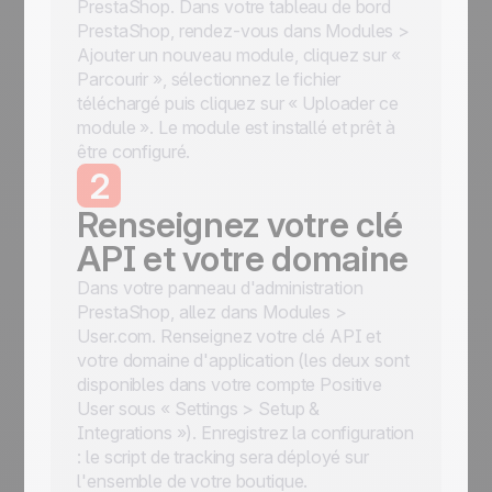
PrestaShop. Dans votre tableau de bord
PrestaShop, rendez-vous dans Modules >
Ajouter un nouveau module, cliquez sur «
Parcourir », sélectionnez le fichier
téléchargé puis cliquez sur « Uploader ce
module ». Le module est installé et prêt à
être configuré.
2
Renseignez votre clé
API et votre domaine
Dans votre panneau d'administration
PrestaShop, allez dans Modules >
User.com. Renseignez votre clé API et
votre domaine d'application (les deux sont
disponibles dans votre compte Positive
User sous « Settings > Setup &
Integrations »). Enregistrez la configuration
: le script de tracking sera déployé sur
l'ensemble de votre boutique.