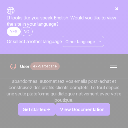
It looks like you speak English. Would you like to view
the site in your language?
YES
NO
Or select another language
x
PrestaShop
Faites de votre boutique PrestaShop une véritable
ex-Sarbacane
machine à conversion. Avec le module Positive User,
suivez chaque interaction produit, relancez les paniers
abandonnés, automatisez vos emails post-achat et
construisez des profils clients complets. Le tout depuis
une seule plateforme qui dialogue nativement avec votre
boutique.
Get started
View Documentation