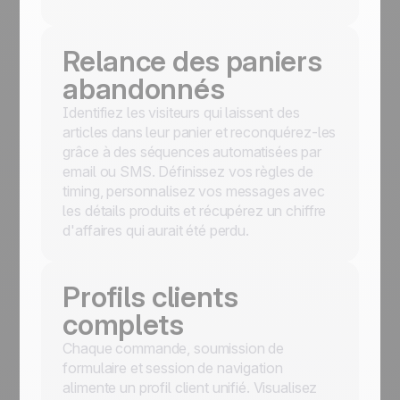
Relance des paniers
abandonnés
Identifiez les visiteurs qui laissent des
articles dans leur panier et reconquérez-les
grâce à des séquences automatisées par
email ou SMS. Définissez vos règles de
timing, personnalisez vos messages avec
les détails produits et récupérez un chiffre
d'affaires qui aurait été perdu.
Profils clients
complets
Chaque commande, soumission de
formulaire et session de navigation
alimente un profil client unifié. Visualisez