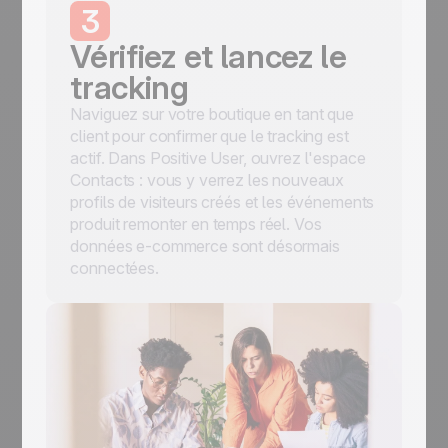
3
Vérifiez et lancez le
tracking
Naviguez sur votre boutique en tant que
client pour confirmer que le tracking est
actif. Dans Positive User, ouvrez l'espace
Contacts : vous y verrez les nouveaux
profils de visiteurs créés et les événements
produit remonter en temps réel. Vos
données e-commerce sont désormais
connectées.