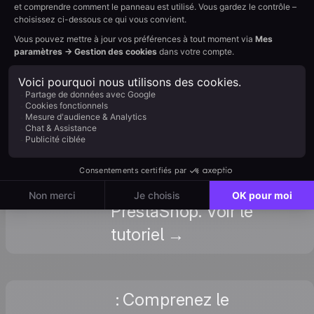
Voir le tutoriel →
: Configurez le data
layer Enhanced
Ecommerce via Google
Enhanced
Tag Manager pour un
Ecommerce
tracking produit et une
via GTM
attribution avancés sur
PrestaShop. Voir le
tutoriel →
: Comprenez le