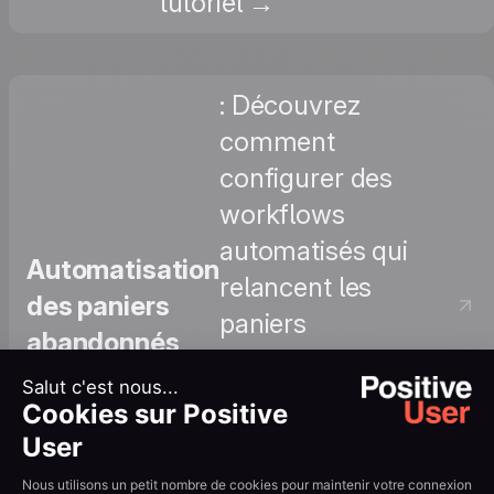
tutoriel →
: Découvrez
comment
configurer des
workflows
automatisés qui
Automatisation
relancent les
des paniers
paniers
abandonnés
abandonnés avec
des séquences
email
personnalisées.