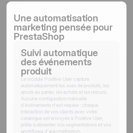
Une automatisation
marketing pensée pour
PrestaShop
Suivi automatique
des événements
produit
Le module Positive User capture
automatiquement les vues de produits, les
ajouts au panier, les achats et les retours.
Aucune configuration manuelle
d'événements n'est requise : chaque
interaction de vos clients avec votre
catalogue est envoyée à Positive User,
prête à alimenter vos segmentations et vos
workflows d'automatisation.