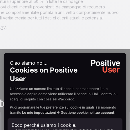
rtura superiore al 30 % in tutte le campagne
uovi clienti mensili provenienti da campagne di recupero
ne comportamentale portata a un livello completamente nuovo
 verità creata per tutti i dati di clienti attuali e potenziali
2}}
tories
Far crescere