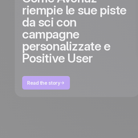
riempie le sue piste
da sci con
campagne
personalizzate e
Positive User
Read the story