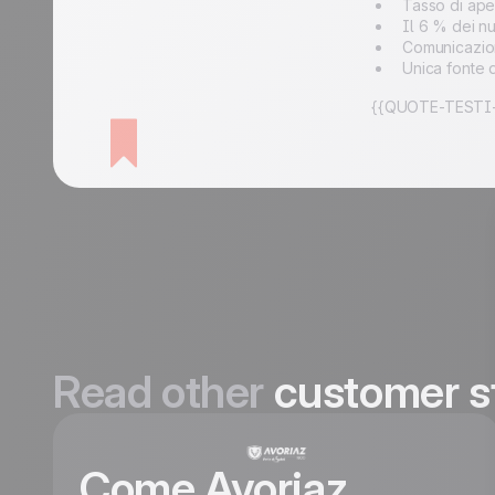
Tasso di ape
Il 6 % dei n
Comunicazio
Unica fonte di
{{QUOTE-TESTI-
Read other
customer s
Come Avoriaz