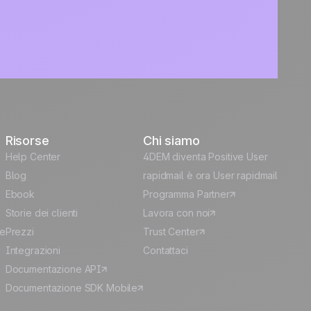
Risorse
Chi siamo
Help Center
4DEM diventa Positive User
Blog
rapidmail è ora User rapidmail
Ebook
Programma Partner
Storie dei clienti
Lavora con noi
le
Prezzi
Trust Center
Integrazioni
Contattaci
Documentazione API
Documentazione SDK Mobile