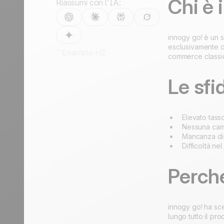
relazione
ogni
Chi è 
Riassumi con l'IA:
Turismo
relazione
Scopri di più
innogy go! è un s
Scopri di più
esclusivamente dig
Example H2
commerce classi
Le sfi
Elevato tasso
Nessuna camp
Mancanza di 
Difficoltà nel
Perché
innogy go! ha sce
lungo tutto il pr