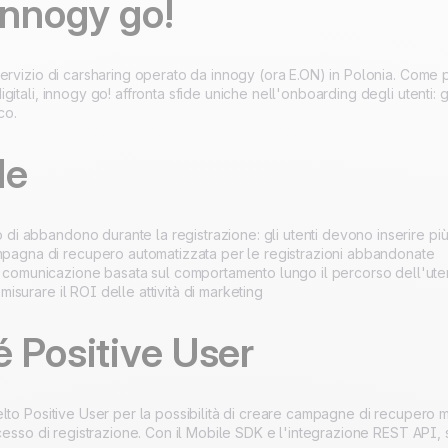
innogy go!
Sviluppato al 100% in
Europa e ospitato su
4.8
su Trustpilot
ervizio di carsharing operato da innogy (ora E.ON) in Polonia. Come pr
server europei.
Certificazione ISO 27001
itali, innogy go! affronta sfide uniche nell'onboarding degli utenti: gli
co.
de
 di abbandono durante la registrazione: gli utenti devono inserire pi
agna di recupero automatizzata per le registrazioni abbandonate
comunicazione basata sul comportamento lungo il percorso dell'ute
 misurare il ROI delle attività di marketing
 Positive User
lto Positive User per la possibilità di creare campagne di recupero m
ocesso di registrazione. Con il Mobile SDK e l'integrazione REST API, 