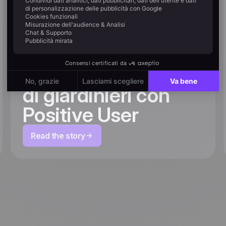
l'iperpersonalizzazione
come Willemse crea
una customer journey
su misura per 2 milioni
di giardinieri con
Positive User
Read the story