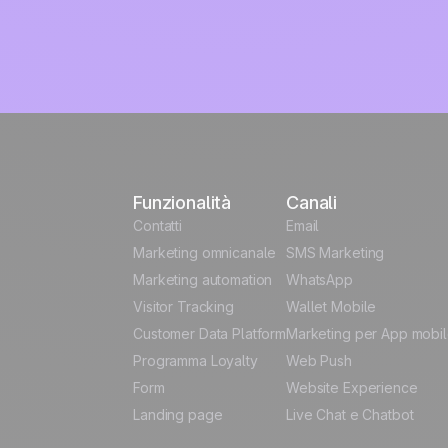
Funzionalità
Canali
Contatti
Email
Marketing omnicanale
SMS Marketing
Marketing automation
WhatsApp
Visitor Tracking
Wallet Mobile
Customer Data Platform
Marketing per App mobi
Programma Loyalty
Web Push
Form
Website Experience
Landing page
Live Chat e Chatbot