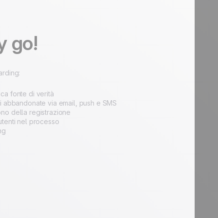
y go!
arding:
ca fonte di verità
ni abbandonate via email, push e SMS
no della registrazione
tenti nel processo
ng