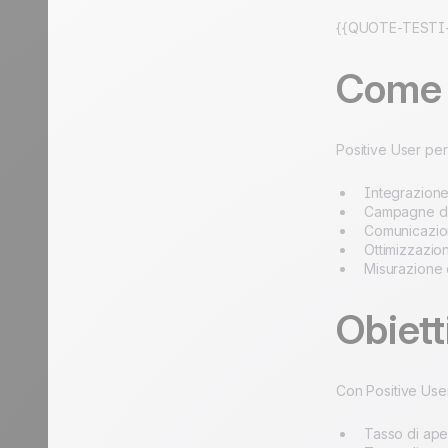
{{QUOTE-TESTI-
Come P
Positive User pe
Integrazione 
Campagne di 
Comunicazion
Ottimizzazio
Misurazione d
Obietti
Con Positive User
Tasso di ape