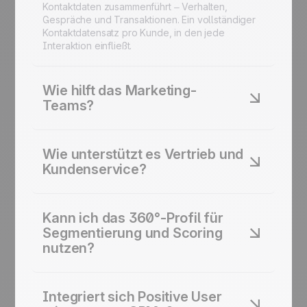
Kontaktdaten zusammenführt – Verhalten,
Gespräche und Transaktionen. Ein vollständiger
Kontaktdatensatz pro Kunde, in den jede
Interaktion einfließt.
Wie hilft das Marketing-
Teams?
Marketing-Teams erhalten einen Echtzeit-
Überblick über Engagement und
Wie unterstützt es Vertrieb und
Kampagnenhistorie. Die
Kundenservice?
Kommunikationspersonalisierung verbessert sich,
weil jede Nachricht auf vollständigen
Vertriebs- und Support-Teams sehen die
Kundendaten und Verhaltensprofildaten basiert.
gesamte Interaktionshistorie und alle Aktivitäten
Kann ich das 360°-Profil für
an einem Ort. Jedes Gespräch beginnt mit vollem
Segmentierung und Scoring
Kontext – Interessentendaten, Deal-Phasen und
nutzen?
vergangenen Kommunikationen.
Ja. Erstellen Sie intelligente Segmente und
vergeben Sie Kontakt-Scores, um Ihre
Integriert sich Positive User
engagiertesten Leads oder treuesten Kunden zu