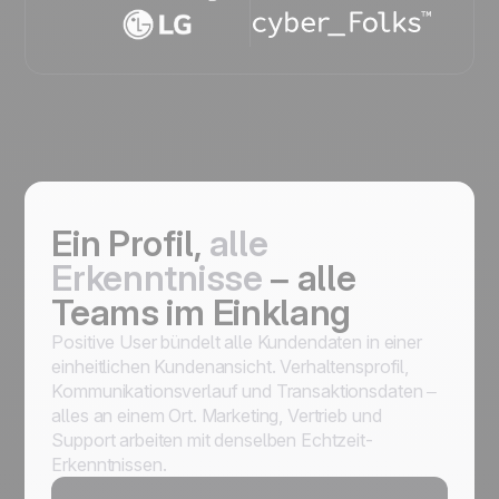
Ein Profil,
alle
Erkenntnisse
– alle
Teams im Einklang
Positive User bündelt alle Kundendaten in einer
einheitlichen Kundenansicht. Verhaltensprofil,
Kommunikationsverlauf und Transaktionsdaten –
alles an einem Ort. Marketing, Vertrieb und
Support arbeiten mit denselben Echtzeit-
Erkenntnissen.