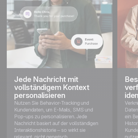
Jede Nachricht mit
Bes
vollständigem Kontext
verf
personalisieren
iden
Nutzen Sie Behavior-Tracking und
Verkn
Kundendaten, um E-Mails, SMS und
Daten
Pop-ups zu personalisieren. Jede
ein B
Nachricht basiert auf der vollständigen
Histor
Interaktionshistorie – so wirkt sie
Kunden
relevant, nicht generisch.
nutze