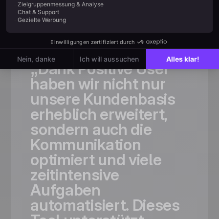
Kundenbewertung
Geschätzt
von schnell
wachsenden
Teams
„Dank
Positive
User
haben
wir
nicht
nur
unsere
Kundenbasis
erheblich
erweitert,
sondern
auch
die
Kommunikation
optimiert
und
viele
zeitintensive
Aufgaben
automatisiert.
Dieses