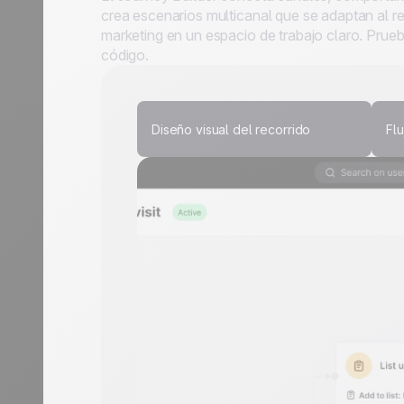
crea escenarios multicanal que se adaptan al re
marketing en un espacio de trabajo claro. Prueb
código.
Diseño visual del recorrido
Flu