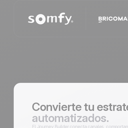
Convierte tu estrat
automatizados.
El Journey Builder conecta canales, comportami