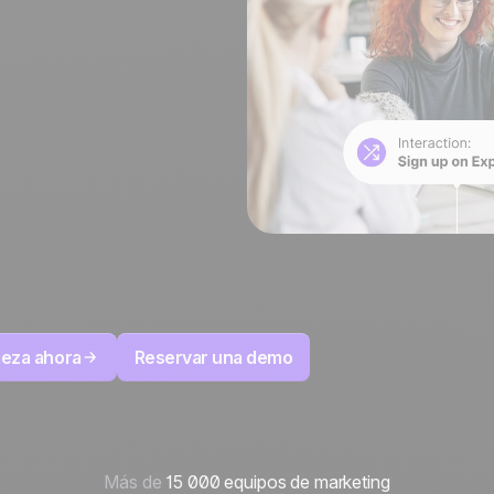
to
100% hecho y alojado
4.8
Trustpilot
en Europa
Certificado ISO 27001
eza ahora
Reservar una demo
Más de
15 000 equipos de marketing