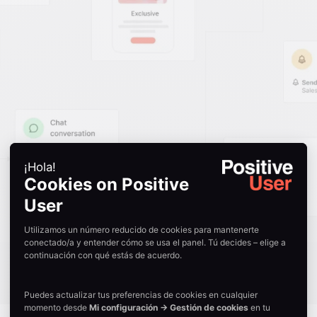
coheren
builder,