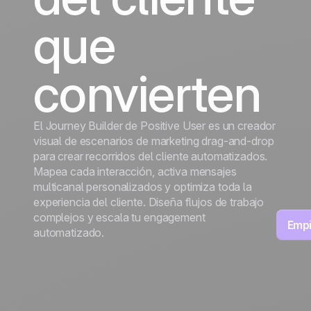
crecimiento
crecimien
Viajes
que
Discover
Discover
convierten
El Journey Builder de Positive User es un creador
visual de escenarios de marketing drag-and-drop
para crear recorridos del cliente automatizados.
Mapea cada interacción, activa mensajes
multicanal personalizados y optimiza toda la
experiencia del cliente. Diseña flujos de trabajo
complejos y escala tu engagement
Empi
automatizado.