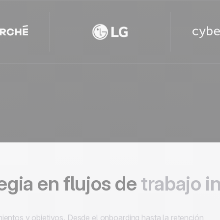
egia en flujos de
trabajo i
entos y objetivos. Desde el onboarding hasta la retención,