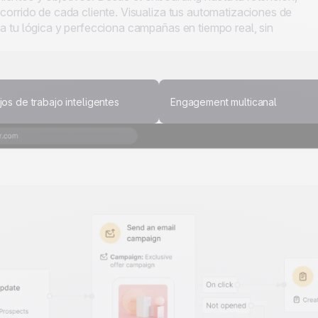
corrido de cada cliente. Visualiza tus automatizaciones de
a tu lógica y perfecciona campañas en tiempo real, sin
jos de trabajo inteligentes
Engagement multicanal
Mult
enga
mult
único
esce
Combina
notific
un recor
unifica
engagem