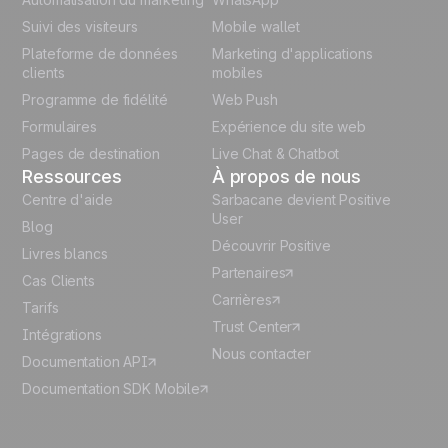
Suivi des visiteurs
Mobile wallet
German
Plateforme de données
Marketing d'applications
Italian
clients
mobiles
Programme de fidélité
Web Push
Español
Formulaires
Expérience du site web
Pages de destination
Live Chat & Chatbot
Ressources
À propos de nous
Centre d'aide
Sarbacane devient Positive
User
Blog
Découvrir Positive
Livres blancs
Partenaires
Cas Clients
Carrières
Tarifs
Trust Center
Intégrations
Nous contacter
Documentation API
Documentation SDK Mobile