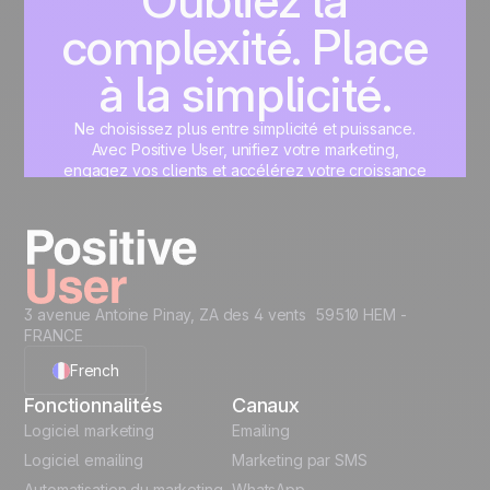
Oubliez la
complexité. Place
à la simplicité.
Ne choisissez plus entre simplicité et puissance.
Avec Positive User, unifiez votre marketing,
engagez vos clients et accélérez votre croissance
sur une interface unique, pensée pour vous.
Commencez maintenant
3 avenue Antoine Pinay, ZA des 4 vents 59510 HEM -
FRANCE
French
Fonctionnalités
Canaux
English
Logiciel marketing
Emailing
Logiciel emailing
Marketing par SMS
Polish
Automatisation du marketing
WhatsApp