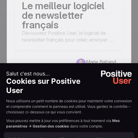
Le meilleur logiciel
de newsletter
français
Découvrez Positive User, le logiciel de
newsletter français pour créer, envoyer et
analyser vos campagnes emailing avec
une délivrabilité optimale.
Marie Balland
15.04.2026
Positive User face
aux solutions low-
cost : ce qui fait
vraiment la
différence
Positive User ou une solution low-cost ?
Découvrez ce qui distingue vraiment une
plateforme d'email marketing haut de