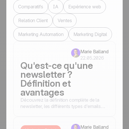
Comparatifs
IA
Expérience web
Relation Client
Ventes
Marketing Automation
Marketing Digital
Marie Balland
22.05.2026
Qu'est-ce qu'une
newsletter ?
Définition et
avantages
Découvrez la définition complète de la
newsletter, les différents types d'emails
marketing et les bonnes pratiques pour
réussir vos campagnes.
Marie Balland