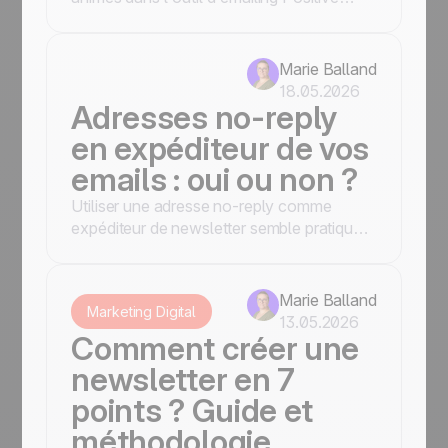
User, incluant la gestion de leur
compatibilité.
Marie Balland
18.05.2026
Adresses no-reply
en expéditeur de vos
emails : oui ou non ?
Utiliser une adresse no-reply comme
expéditeur de newsletter semble pratique,
mais cette pratique n'est pas
recommandée. Découvrez pourquoi et
quelles alternatives adopter.
Marie Balland
Marketing Digital
13.05.2026
Comment créer une
newsletter en 7
points ? Guide et
méthodologie