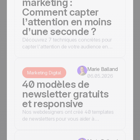
marketing :
Comment capter
l’attention en moins
d’une seconde ?
Découvrez 7 techniques concrètes pour
capter l'attention de votre audience en
moins d'une seconde, du pattern interrupt
au FOMO en passant par les visuels
dynamiques et l'ultra-personnalisation.
Marie Balland
Marketing Digital
06.05.2026
40 modèles de
newsletter gratuits
et responsive
Nos webdesigners ont créé 40 templates
de newsletters pour vous aider à
communiquer efficacement en toute
occasion : e-commerce, événementiel,
associatif, tourisme et bien plus encore.