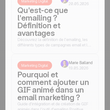
Marketing Digital
20.05.2026
Qu'est-ce que
l'emailing ?
Définition et
avantages
Découvrez la définition de l'emailing, les
différents types de campagnes email et les
bonnes pratiques pour vos envois.
Marie Balland
Marketing Digital
19.05.2026
Pourquoi et
comment ajouter un
GIF animé dans un
email marketing ?
Guide d'intégration et de création de GIF
animés dans l'outil d'emailing Positive