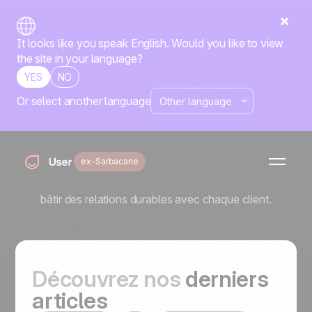
It looks like you speak English. Would you like to view
the site in your language?
YES
NO
Or select another language
Le blog Positive User
L'automatisation est la plus puissante quand elle reste
humaine. Sur le blog Positive User, nous simplifions la
ex-Sarbacane
technologie pour que vous puissiez vous concentrer sur
les personnes. Utilisez nos guides clairs et concrets pour
bâtir des relations durables avec chaque client.
Découvrez nos
derniers
articles