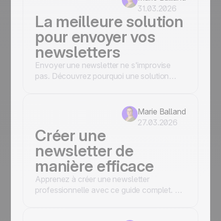
son ancrage 100 % français.
31.03.2026
La meilleure solution
pour envoyer vos
newsletters
Envoyer une newsletter ne s'improvise
pas. Découvrez pourquoi une solution
professionnelle est indispensable pour
éviter les spams, protéger votre réputation
et optimiser votre délivrabilité grâce aux
Marie Balland
outils avancés de Positive User.
27.03.2026
Créer une
newsletter de
manière efficace
Apprenez à créer une newsletter
professionnelle avec ce guide complet. De
la conception responsive aux templates
gratuits, Positive User vous livre les étapes